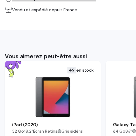
Vendu et expédié depuis
France
Vous aimerez peut-être aussi
49
en stock
iPad (2020)
Galaxy Ta
32
Go
10.2
"
Écran Retina
Gris sidéral
64
Go
8.7
"