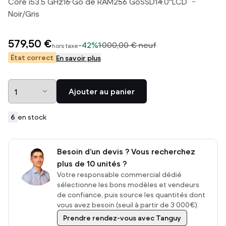
Core i5
3.5
GHz
16
Go de RAM
256
Go
SSD
14.0
"
LCD
Noir/Gris
579,50 €
-
42%
1 000,00 €
neuf
hors taxe
État correct
En savoir plus
Ajouter au panier
6
en stock
Besoin d’un devis ? Vous recherchez
plus de 10 unités ?
Votre responsable commercial dédié
sélectionne les bons modèles et vendeurs
de confiance, puis source les quantités dont
vous avez besoin (seuil à partir de 3 000€).
Prendre rendez-vous avec Tanguy