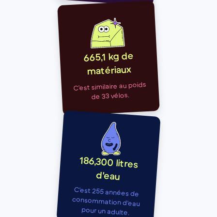
665,1 kg de
matériaux
C’est similaire au poids
de 33 vélos.
186,300 litres
d'eau
C’est 255 années de
consommation d’eau
pour un adulte.