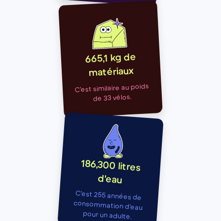
665,1 kg de
matériaux
C’est similaire au poids
de 33 vélos.
186,300 litres
d'eau
C’est 255 années de
consommation d’eau
pour un adulte.