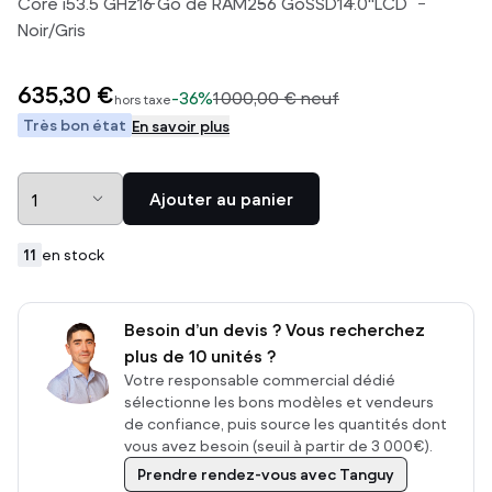
Core i5
3.5
GHz
16
Go de RAM
256
Go
SSD
14.0
"
LCD
Noir/Gris
635,30 €
-
36%
1 000,00 €
neuf
hors taxe
Très bon état
En savoir plus
Ajouter au panier
11
en stock
Besoin d’un devis ? Vous recherchez
plus de 10 unités ?
Votre responsable commercial dédié
sélectionne les bons modèles et vendeurs
de confiance, puis source les quantités dont
vous avez besoin (seuil à partir de 3 000€).
Prendre rendez-vous avec Tanguy