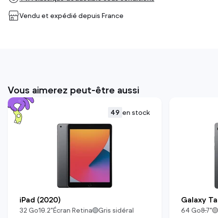
Vendu et expédié depuis
France
Vous aimerez peut-être aussi
49
en stock
iPad (2020)
Galaxy Ta
32
Go
10.2
"
Écran Retina
Gris sidéral
64
Go
8.7
"