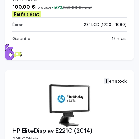
100,00 €
-
60%
250,00 €
neuf
hors taxe
Parfait état
Écran :
23" LCD (1920 x 1080)
Garantie :
12 mois
1
en stock
HP EliteDisplay E221C (2014)