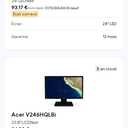
24
"
LED
Noir
93,17 €
-
30%
134,00 €
neuf
hors taxe
État correct
Écran :
24" LED
Garantie :
12 mois
3
en stock
Acer V246HQLBi
23.8
"
LCD
Noir