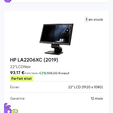
1
en stock
HP LA2206XC (2019)
22
"
LCD
Noir
93,17 €
-
53%
198,00 €
neuf
hors taxe
Parfait état
Écran :
22" LCD (1920 x 1080)
Garantie :
12 mois