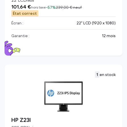
22
"
LCD
Noir
101,64 €
-
57%
239,00 €
neuf
hors taxe
État correct
Écran :
22" LCD (1920 x 1080)
Garantie :
12 mois
1
en stock
HP Z23I