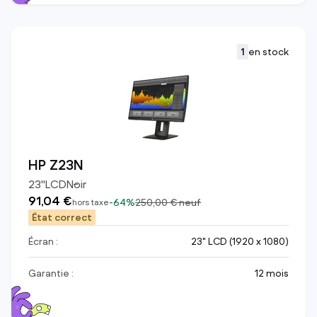
1
en stock
HP Z23N
23
"
LCD
Noir
91,04 €
-
64%
250,00 €
neuf
hors taxe
État correct
Écran :
23" LCD (1920 x 1080)
Garantie :
12 mois