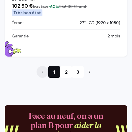
102,50 €
-
60%
256,00 €
neuf
hors taxe
Très bon état
Écran :
27" LCD (1920 x 1080)
Garantie :
12 mois
1
2
3
Face au neuf, on a un
plan B pour
aider la