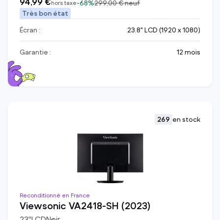
94,99 €
-
68%
299,00 €
neuf
hors taxe
Très bon état
Écran :
23.8" LCD (1920 x 1080)
Garantie :
12 mois
269
en stock
Reconditionné en France
Viewsonic VA2418-SH (2023)
23
"
LCD
Noir