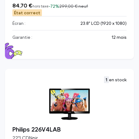
84,70 €
-
72%
299,00 €
neuf
hors taxe
État correct
Écran :
23.8" LCD (1920 x 1080)
Garantie :
12 mois
1
en stock
Philips 226V4LAB
22
"
LCD
Noir