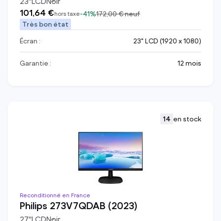
23
"
LCD
Noir
101,64 €
-
41%
172,00 €
neuf
hors taxe
Très bon état
Écran :
23" LCD (1920 x 1080)
Garantie :
12 mois
14
en stock
Reconditionné en France
Philips 273V7QDAB (2023)
27
"
LCD
Noir