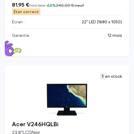
81,95 €
-
66%
240,00 €
neuf
hors taxe
État correct
Écran :
22" LED (1680 x 1050)
Garantie :
12 mois
1
en stock
Acer V246HQLBi
23.8
"
LCD
Noir