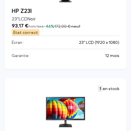
HP Z23I
23
"
LCD
Noir
93,17 €
-
46%
172,00 €
neuf
hors taxe
État correct
Écran :
23" LCD (1920 x 1080)
Garantie :
12 mois
1
en stock