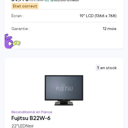
-
67%
165,00 €
neuf
État correct
Écran :
19" LCD (1366 x 768)
Garantie :
12 mois
1
en stock
Reconditionné en France
Fujitsu B22W-6
22
"
LED
Noir