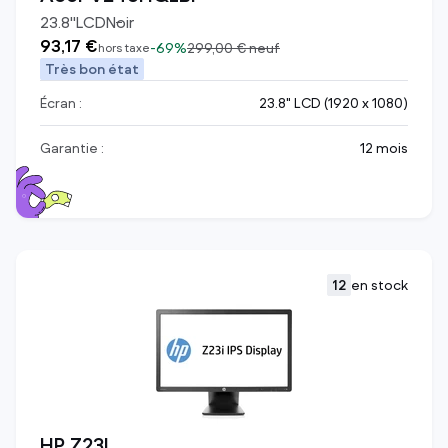
23.8
"
LCD
Noir
93,17 €
-
69%
299,00 €
neuf
hors taxe
Très bon état
Écran :
23.8" LCD (1920 x 1080)
Garantie :
12 mois
12
en stock
HP Z23I