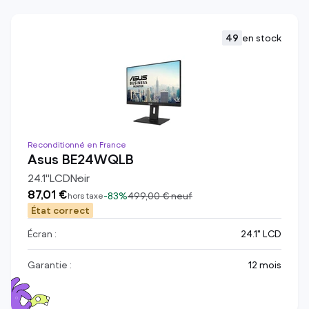
49
en stock
Reconditionné en France
Asus BE24WQLB
24.1
"
LCD
Noir
87,01 €
-
83%
499,00 €
neuf
hors taxe
État correct
Écran :
24.1" LCD
Garantie :
12 mois