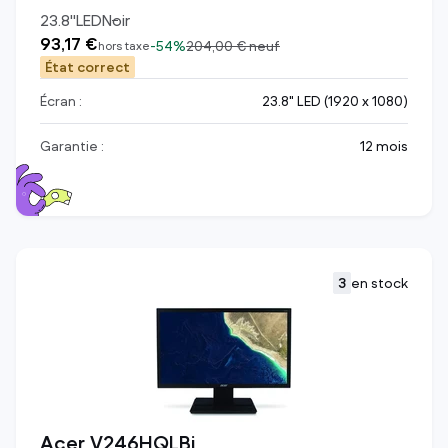
23.8
"
LED
Noir
93,17 €
-
54%
204,00 €
neuf
hors taxe
État correct
Écran :
23.8" LED (1920 x 1080)
Garantie :
12 mois
3
en stock
Acer V246HQLBi