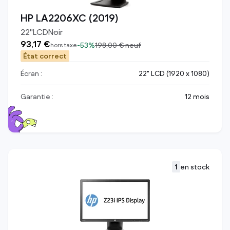
HP LA2206XC (2019)
22
"
LCD
Noir
93,17 €
-
53%
198,00 €
neuf
hors taxe
État correct
Écran :
22" LCD (1920 x 1080)
Garantie :
12 mois
1
en stock