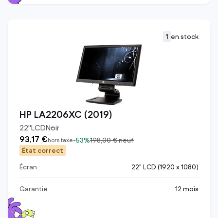
1
en stock
HP LA2206XC (2019)
22
"
LCD
Noir
93,17 €
-
53%
198,00 €
neuf
hors taxe
État correct
Écran :
22" LCD (1920 x 1080)
Garantie :
12 mois