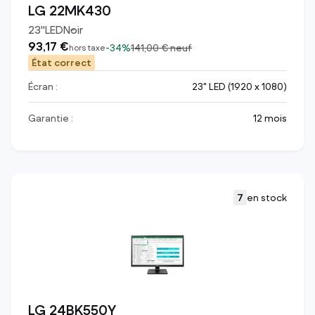
LG 22MK430
23
"
LED
Noir
93,17 €
-
34%
141,00 €
neuf
hors taxe
État correct
Écran :
23" LED (1920 x 1080)
Garantie :
12 mois
7
en stock
LG 24BK550Y