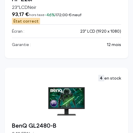
23
"
LCD
Noir
93,17 €
-
46%
172,00 €
neuf
hors taxe
État correct
Écran :
23" LCD (1920 x 1080)
Garantie :
12 mois
4
en stock
BenQ GL2480-B