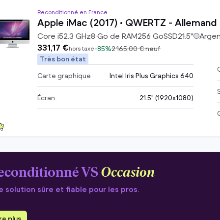
Reconditionné en France
Apple iMac (2017) • QWERTZ - Allemand
Core i5
2.3
GHz
8
Go de RAM
256
Go
SSD
21.5
"
Arge
331,17 €
-
85%
2 165,00 €
neuf
hors taxe
Très bon état
C
Carte graphique :
Intel Iris Plus Graphics 640
Écran :
21.5" (1920x1080)
econditionné VS
Occasion
 solution sûre et fiable pour les pros.
ire plus