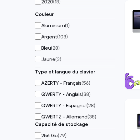
2020
(
18
)
2019
(
11
)
Couleur
2017
(
53
)
Aluminium
(
1
)
Argent
(
103
)
Bleu
(
28
)
Jaune
(
3
)
Mauve
(
9
)
Type et langue du clavier
Orange
(
4
)
AZERTY - Français
(
56
)
Rose
(
8
)
QWERTY - Anglais
(
38
)
Vert
(
4
)
QWERTY - Espagnol
(
28
)
QWERTZ - Allemand
(
38
)
Capacité de stockage
256 Go
(
79
)