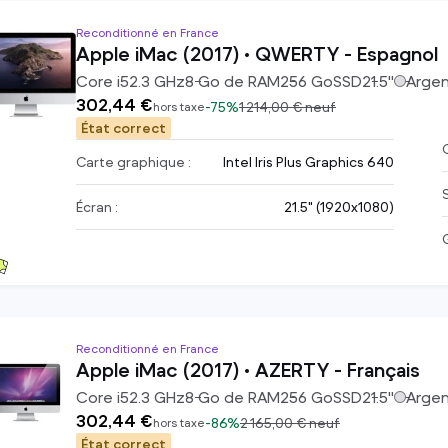
Reconditionné en France
Apple iMac (2017) • QWERTY - Espagnol
Core i5
2.3
GHz
8
Go de RAM
256
Go
SSD
21.5
"
Arge
302,44 €
-
75%
1 214,00 €
neuf
hors taxe
État correct
C
Carte graphique :
Intel Iris Plus Graphics 640
Écran :
21.5" (1920x1080)
Reconditionné en France
Apple iMac (2017) • AZERTY - Français
Core i5
2.3
GHz
8
Go de RAM
256
Go
SSD
21.5
"
Arge
302,44 €
-
86%
2 165,00 €
neuf
hors taxe
État correct