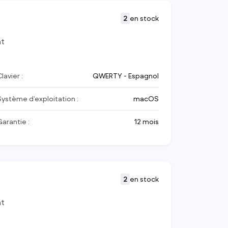
2
en stock
nt
lavier :
QWERTY - Espagnol
Système d’exploitation :
macOS
Garantie :
12 mois
2
en stock
nt