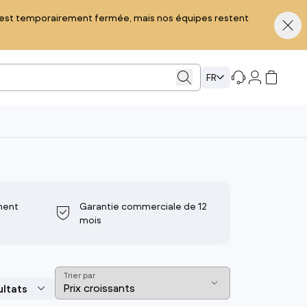
ue est temporairement fermée, mais nos équipes restent
FR
Ordinateurs portables
Ordinateurs de bureau
PC hybride 2 en 1
Unité centrale
ment
Garantie commerciale de 12
Notebook & Ultraportable
Ordinateur tout-en-un
mois
Chromebook
Ordinateur Gaming
PC portable professionnel
iMac
PC portable Gaming
Mac mini
Trier par
MacBook
Mac Pro
voir tout
voir tout