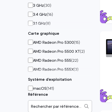
Core i9
(
1
)
3 GHz
(
30
)
3.4 GHz
(
16
)
3.1 GHz
(
8
)
3.3 GHz
(
6
)
Carte graphique
3.6 GHz
(
4
)
AMD Radeon Pro 5300
(
15
)
3.8 GHz
(
3
)
AMD Radeon Pro 5500 XT
(
2
)
AMD Radeon Pro 555
(
22
)
AMD Radeon Pro 555X
(
3
)
AMD Radeon Pro 560
(
16
)
Système d’exploitation
AMD Radeon Pro 560X
(
8
)
macOS
(
141
)
Référence
AMD Radeon Pro 5700 XT
(
1
)
GPU 10 cœurs
(
38
)
Rechercher par référence…