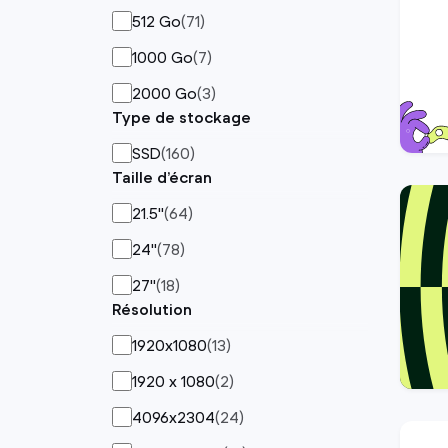
512 Go
(
71
)
1000 Go
(
7
)
2000 Go
(
3
)
Type de stockage
SSD
(
160
)
Taille d’écran
21.5"
(
64
)
24"
(
78
)
27"
(
18
)
Résolution
1920x1080
(
13
)
1920 x 1080
(
2
)
4096x2304
(
24
)