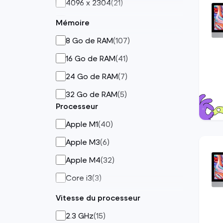
4096 x 2304
(
21
)
4480 x 2520
(
39
)
Mémoire
4480x2520
(
39
)
8 Go de RAM
(
107
)
5120x2880
(
12
)
16 Go de RAM
(
41
)
5120 x 2880
(
9
)
24 Go de RAM
(
7
)
6016 x 3384
(
1
)
32 Go de RAM
(
5
)
Processeur
Apple M1
(
40
)
Apple M3
(
6
)
Apple M4
(
32
)
Core i3
(
3
)
Core i5
(
75
)
Vitesse du processeur
Core i7
(
3
)
2.3 GHz
(
15
)