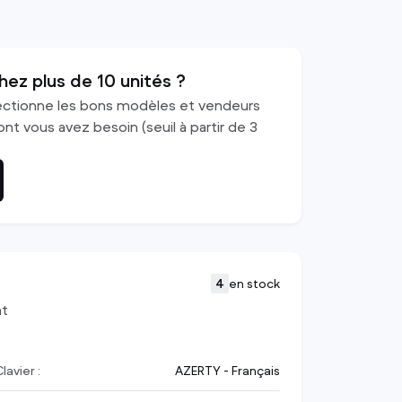
Autres
voir tout
hez plus de 10 unités ?
ectionne les bons modèles et vendeurs
nt vous avez besoin (seuil à partir de 3
4
en stock
nt
lavier :
AZERTY - Français