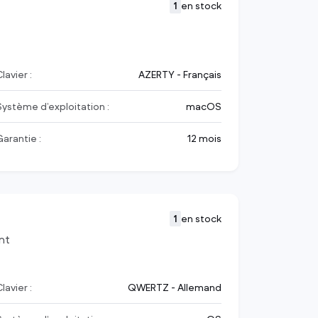
1
en stock
lavier :
AZERTY - Français
Système d’exploitation :
macOS
Garantie :
12 mois
1
en stock
nt
lavier :
QWERTZ - Allemand