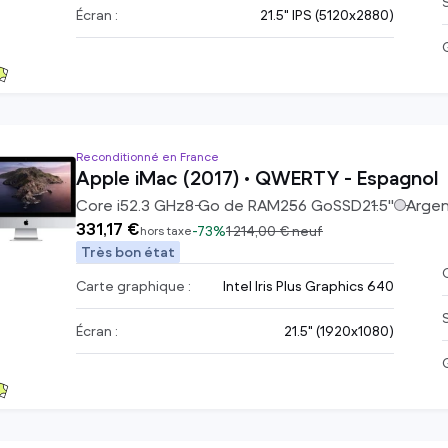
Écran :
21.5" IPS (5120x2880)
Reconditionné en France
Apple iMac (2017) • QWERTY - Espagnol
Core i5
2.3
GHz
8
Go de RAM
256
Go
SSD
21.5
"
Arge
331,17 €
-
73%
1 214,00 €
neuf
hors taxe
Très bon état
C
Carte graphique :
Intel Iris Plus Graphics 640
Écran :
21.5" (1920x1080)