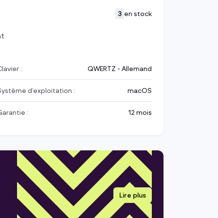
3
en stock
nt
lavier :
QWERTZ - Allemand
Système d’exploitation :
macOS
Garantie :
12 mois
Lire plus