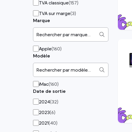
TVA classique
(
157
)
TVA sur marge
(
3
)
Marque
Rechercher par marque…
Apple
(
160
)
Modèle
Rechercher par modèle…
iMac
(
160
)
Date de sortie
2024
(
32
)
2023
(
6
)
2021
(
40
)