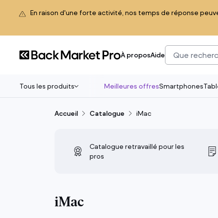
En raison d'une forte activité, nos temps de réponse peuv
À propos
Aide
Tous les produits
Meilleures offres
Smartphones
Tabl
Accueil
Catalogue
iMac
Tous les produits
Back Market Pro a sélectionné le top du
reconditionné pour vos équipes. Des
Catalogue retravaillé pour les
appareils 100% fonctionnels avec jusqu’à
pros
90% d’émissions de CO₂ en moins que le
neuf.
iMac