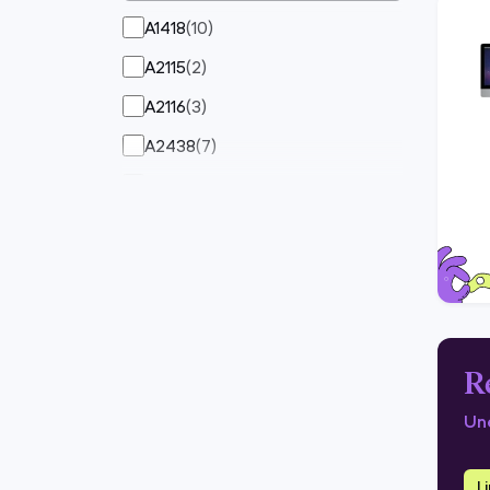
GPU 7 cœurs
(
3
)
A1418
(
10
)
GPU 8 cœurs
(
37
)
A2115
(
2
)
Intel Iris Plus Graphics 640
(
15
)
A2116
(
3
)
A2438
(
7
)
A2439
(
17
)
A2874
(
6
)
A3137
(
30
)
MGPF3LL/A
(
1
)
MGPK3LL/A
(
12
)
MGTF3FN/A
(
1
)
R
MJV93LL/A
(
2
)
Une
MMQA2LL/A
(
15
)
L