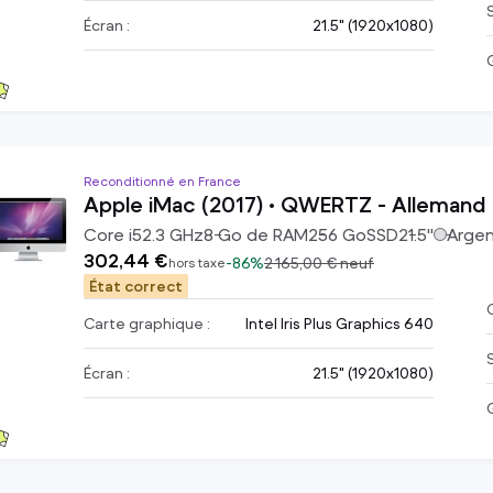
Écran :
21.5" (1920x1080)
Reconditionné en France
Apple iMac (2017) • QWERTZ - Allemand
Core i5
2.3
GHz
8
Go de RAM
256
Go
SSD
21.5
"
Arge
302,44 €
-
86%
2 165,00 €
neuf
hors taxe
État correct
C
Carte graphique :
Intel Iris Plus Graphics 640
Écran :
21.5" (1920x1080)