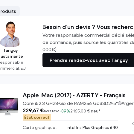
produits
Ecrans
Accessoires
Ecrans PC
Chargeurs d'ordinateur
Besoin d’un devis ? Vous recherc
Ecrans Apple
Souris
Votre responsable commercial dédié sél
TV
Claviers
de confiance, puis source les quantités do
000€).
voir tout
Casques
Tanguy
Bustamante
voir tout
Prendre rendez-vous avec Tanguy
Responsable
mmercial, EU
Apple iMac (2017) • AZERTY - Français
Core i5
2.3
GHz
8
Go de RAM
256
Go
SSD
21.5
"
Arge
229,67 €
-
89%
2 165,00 €
neuf
hors taxe
État correct
C
Carte graphique :
Intel Iris Plus Graphics 640