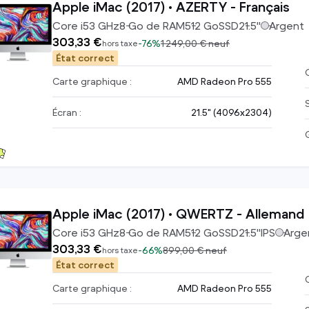
Apple iMac (2017) • AZERTY - Français
Core i5
3
GHz
8
Go de RAM
512
Go
SSD
21.5
"
Argent
303,33 €
-
76%
1 249,00 €
neuf
hors taxe
État correct
C
Carte graphique :
AMD Radeon Pro 555
Écran :
21.5" (4096x2304)
Apple iMac (2017) • QWERTZ - Allemand
Core i5
3
GHz
8
Go de RAM
512
Go
SSD
21.5
"
IPS
Arge
303,33 €
-
66%
899,00 €
neuf
hors taxe
État correct
C
Carte graphique :
AMD Radeon Pro 555