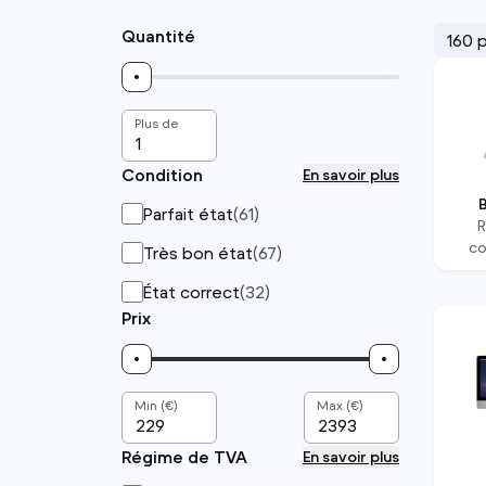
Quantité
160 
Plus de
Condition
En savoir plus
Parfait état
(
61
)
co
Très bon état
(
67
)
État correct
(
32
)
Prix
Min (€)
Max (€)
Régime de TVA
En savoir plus