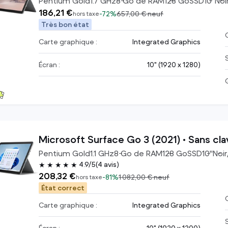
Pentium Gold
1.7
GHz
8
Go de RAM
128
Go
SSD
10
"
Noi
186,21 €
-
72%
657,00 €
neuf
hors taxe
Très bon état
C
Carte graphique :
Integrated Graphics
Écran :
10" (1920 x 1280)
Microsoft Surface Go 3 (2021) • Sans cla
Pentium Gold
1.1
GHz
8
Go de RAM
128
Go
SSD
10
"
Noir
4.9/5
(4 avis)
★★★★★
208,32 €
-
81%
1 082,00 €
neuf
hors taxe
État correct
C
Carte graphique :
Integrated Graphics