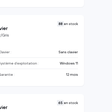
88
en stock
vier
r/Gris
lavier :
Sans clavier
Système d’exploitation :
Windows 11
Garantie :
12 mois
65
en stock
vier