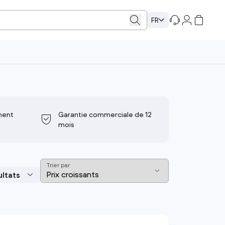
FR
Ordinateurs portables
Ordinateurs de bureau
PC hybride 2 en 1
Unité centrale
ment
Garantie commerciale de 12
Notebook & Ultraportable
Ordinateur tout-en-un
mois
Chromebook
Ordinateur Gaming
PC portable professionnel
iMac
PC portable Gaming
Mac mini
Trier par
MacBook
Mac Pro
voir tout
voir tout
Autres