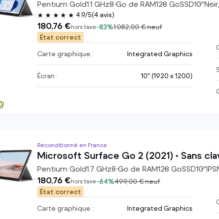
Pentium Gold
1.1
GHz
8
Go de RAM
128
Go
SSD
10
"
Noir
4.9/5
(4 avis)
★★★★★
180,76 €
-
83%
1 082,00 €
neuf
hors taxe
État correct
C
Carte graphique :
Integrated Graphics
Écran :
10" (1920 x 1200)
Reconditionné en France
Microsoft Surface Go 2 (2021) • Sans cla
Pentium Gold
1.7
GHz
8
Go de RAM
128
Go
SSD
10
"
IPS
180,76 €
-
64%
499,00 €
neuf
hors taxe
État correct
C
Carte graphique :
Integrated Graphics