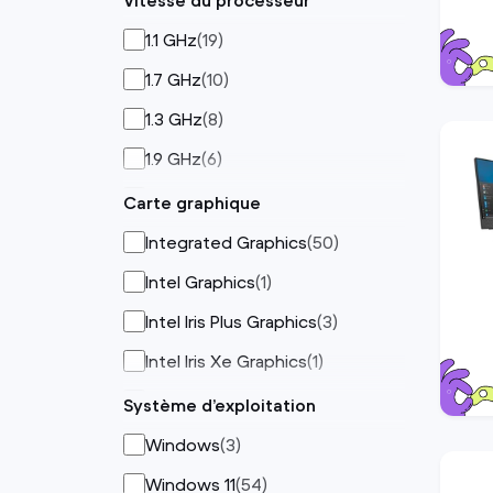
Vitesse du processeur
1.1 GHz
(
19
)
1.7 GHz
(
10
)
1.3 GHz
(
8
)
1.9 GHz
(
6
)
1.2 GHz
(
2
)
Carte graphique
2.4 GHz
(
4
)
Integrated Graphics
(
50
)
2.6 GHz
(
3
)
Intel Graphics
(
1
)
2.2 GHz
(
1
)
Intel Iris Plus Graphics
(
3
)
2.8 GHz
(
1
)
Intel Iris Xe Graphics
(
1
)
3.1 GHz
(
1
)
Intel UHD Graphics
(
1
)
Système d’exploitation
3.7 GHz
(
1
)
Intel UHD Graphics 630
(
1
)
Windows
(
3
)
4.4 GHz
(
1
)
Windows 11
(
54
)