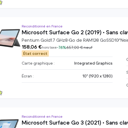
Reconditionné en France
Microsoft Surface Go 2 (2019) • Sans cla
Pentium Gold
1.7
GHz
8
Go de RAM
128
Go
SSD
10
"
Noi
158,06 €
-
76%
657,00 €
neuf
hors taxe
État correct
C
Carte graphique :
Integrated Graphics
Écran :
10" (1920 x 1280)
Reconditionné en France
Microsoft Surface Go 3 (2021) • Sans cla