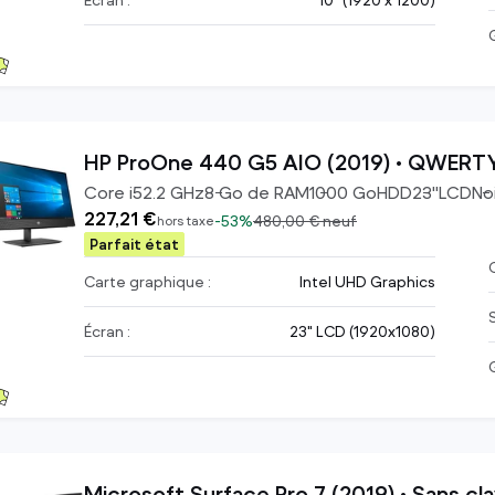
Écran :
10" (1920 x 1200)
HP ProOne 440 G5 AIO (2019) • QWERTY 
Core i5
2.2
GHz
8
Go de RAM
1000
Go
HDD
23
"
LCD
Noi
227,21 €
-
53%
480,00 €
neuf
hors taxe
Parfait état
C
Carte graphique :
Intel UHD Graphics
Écran :
23" LCD (1920x1080)
Microsoft Surface Pro 7 (2019) • Sans cla