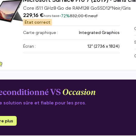
Core i5
1.1
GHz
8
Go de RAM
128
Go
SSD
12
"
Noir/Gris
229,16 €
-
72%
832,00 €
neuf
hors taxe
État correct
C
Carte graphique :
Integrated Graphics
Écran :
12" (2736 x 1824)
econditionné VS
Occasion
 solution sûre et fiable pour les pros.
ire plus