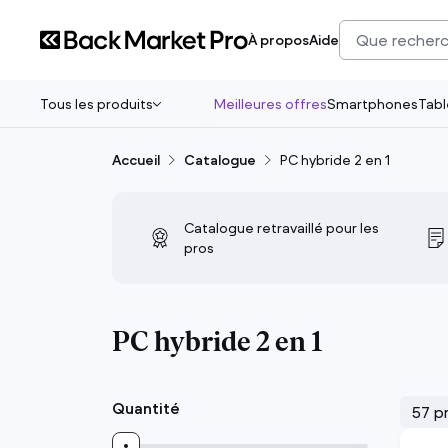
À propos
Aide
Tous les produits
Meilleures offres
Smartphones
Tabl
Accueil
Catalogue
PC hybride 2 en 1
Tous les produits
Back Market Pro a sélectionné le top du
reconditionné pour vos équipes. Des
Catalogue retravaillé pour les
appareils 100% fonctionnels avec jusqu’à
pros
90% d’émissions de CO₂ en moins que le
neuf.
PC hybride 2 en 1
Quantité
57 p