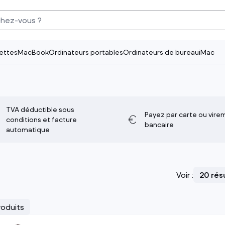
ettes
MacBook
Ordinateurs portables
Ordinateurs de bureau
iMac
Smartphones
Tablettes
iPhones
iPads
TVA déductible sous
Payez par carte ou vire
Smartphones Android
Tablettes Android
conditions et facture
bancaire
automatique
voir tout
voir tout
Voir :
roduits
Ecrans
Accessoires