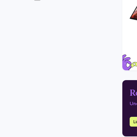
R
Une
L