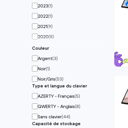
Surface Go 3
(
4
)
2023
(
1
)
Surface Pro 6
(
7
)
2022
(
1
)
Surface Pro 7
(
23
)
2021
(
9
)
Surface Pro 7+
(
7
)
2020
(
8
)
Surface Pro 8
(
3
)
2019
(
26
)
Couleur
Surface Pro 9
(
1
)
2018
(
3
)
Argent
(
3
)
ThinkPad X380 Yoga
(
1
)
2017
(
9
)
Noir
(
1
)
Noir/Gris
(
53
)
Type et langue du clavier
AZERTY - Français
(
5
)
QWERTY - Anglais
(
8
)
Sans clavier
(
44
)
Capacité de stockage