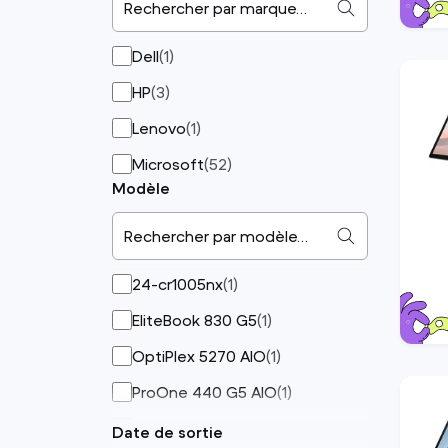
Rechercher par marque…
Dell
(
1
)
HP
(
3
)
Lenovo
(
1
)
Microsoft
(
52
)
Modèle
Rechercher par modèle…
24-cr1005nx
(
1
)
EliteBook 830 G5
(
1
)
OptiPlex 5270 AIO
(
1
)
ProOne 440 G5 AIO
(
1
)
Surface Go 2
(
7
)
Date de sortie