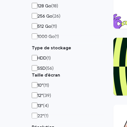
128 Go
(
18
)
256 Go
(
26
)
512 Go
(
11
)
1000 Go
(
1
)
1024 Go
(
1
)
Type de stockage
HDD
(
1
)
SSD
(
56
)
Taille d’écran
10"
(
11
)
12"
(
39
)
13"
(
4
)
22"
(
1
)
23"
(
1
)