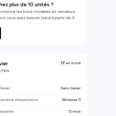
voir tout
hez plus de 10 unités ?
ectionne les bons modèles et vendeurs
nt vous avez besoin (seuil à partir de 3
vier
17
en stock
r/Gris
lavier :
Sans clavier
Système d’exploitation :
Windows 11
Garantie :
12 mois