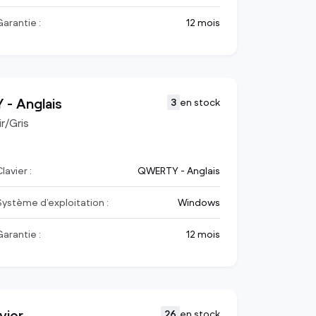
Garantie :
12 mois
- Anglais
3
en stock
r/Gris
lavier :
QWERTY - Anglais
Système d’exploitation :
Windows
Garantie :
12 mois
vier
26
en stock