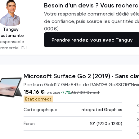
Ecrans PC
Chargeurs d'ordinateur
Besoin d’un devis ? Vous recherc
Ecrans Apple
Souris
Votre responsable commercial dédié sél
TV
Claviers
de confiance, puis source les quantités do
000€).
voir tout
Casques
Tanguy
Bustamante
voir tout
Prendre rendez-vous avec Tanguy
Responsable
mmercial, EU
Microsoft Surface Go 2 (2019) • Sans cla
Pentium Gold
1.7
GHz
8
Go de RAM
128
Go
SSD
10
"
Noi
154,16 €
-
77%
657,00 €
neuf
hors taxe
État correct
C
Carte graphique :
Integrated Graphics
Écran :
10" (1920 x 1280)