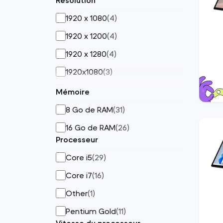
Résolution
24"
(
1
)
1920 x 1080
(
4
)
1920 x 1200
(
4
)
1920 x 1280
(
4
)
1920x1080
(
3
)
2736 x 1824
(
38
)
Mémoire
2880 x 1920
(
2
)
8 Go de RAM
(
31
)
3000 x 2000
(
1
)
16 Go de RAM
(
26
)
Processeur
Core i5
(
29
)
Core i7
(
16
)
Other
(
1
)
Pentium Gold
(
11
)