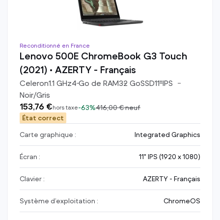
Reconditionné en France
Lenovo 500E ChromeBook G3 Touch
(2021) • AZERTY - Français
Celeron
1.1
GHz
4
Go de RAM
32
Go
SSD
11
"
IPS
Noir/Gris
153,76 €
-
63%
416,00 €
neuf
hors taxe
État correct
Carte graphique :
Integrated Graphics
Écran :
11" IPS (1920 x 1080)
Clavier :
AZERTY - Français
Système d’exploitation :
ChromeOS