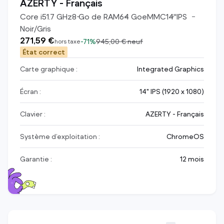
AZERTY - Français
Core i5
1.7
GHz
8
Go de RAM
64
Go
eMMC
14
"
IPS
Noir/Gris
271,59 €
-
71%
945,00 €
neuf
hors taxe
État correct
Carte graphique :
Integrated Graphics
Écran :
14" IPS (1920 x 1080)
Clavier :
AZERTY - Français
Système d’exploitation :
ChromeOS
Garantie :
12 mois