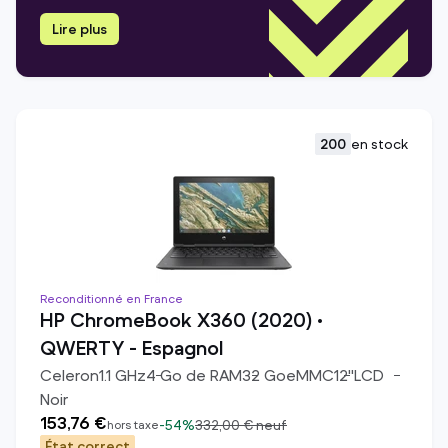
Lire plus
200
en stock
Reconditionné en France
HP ChromeBook X360 (2020) •
QWERTY - Espagnol
Celeron
1.1
GHz
4
Go de RAM
32
Go
eMMC
12
"
LCD
Noir
153,76 €
-
54%
332,00 €
neuf
hors taxe
État correct