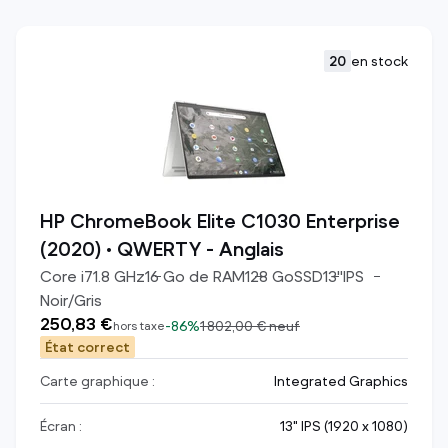
20
en stock
HP ChromeBook Elite C1030 Enterprise
(2020) • QWERTY - Anglais
Core i7
1.8
GHz
16
Go de RAM
128
Go
SSD
13
"
IPS
Noir/Gris
250,83 €
-
86%
1 802,00 €
neuf
hors taxe
État correct
Carte graphique :
Integrated Graphics
Écran :
13" IPS (1920 x 1080)