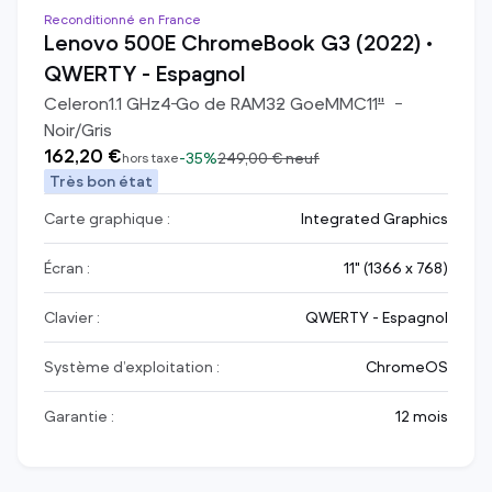
Reconditionné en France
Lenovo 500E ChromeBook G3 (2022) •
QWERTY - Espagnol
Celeron
1.1
GHz
4
Go de RAM
32
Go
eMMC
11
"
Noir/Gris
162,20 €
-
35%
249,00 €
neuf
hors taxe
Très bon état
Carte graphique :
Integrated Graphics
Écran :
11" (1366 x 768)
Clavier :
QWERTY - Espagnol
Système d’exploitation :
ChromeOS
Garantie :
12 mois