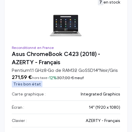
7
en stock
Reconditionné en France
Asus ChromeBook C423 (2018) •
AZERTY - Français
Pentium
1.1
GHz
8
Go de RAM
32
Go
SSD
14
"
Noir/Gris
271,59 €
-
12%
307,00 €
neuf
hors taxe
Très bon état
Carte graphique :
Integrated Graphics
Écran :
14" (1920 x 1080)
Clavier :
AZERTY - Français