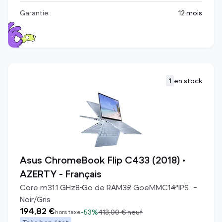
Garantie :
12 mois
1
en stock
Asus ChromeBook Flip C433 (2018) •
AZERTY - Français
Core m3
1.1
GHz
8
Go de RAM
32
Go
eMMC
14
"
IPS
Noir/Gris
194,82 €
-
53%
413,00 €
neuf
hors taxe