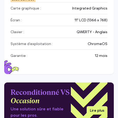
Carte graphique :
Integrated Graphics
Écran :
11" LCD (1366 x 768)
Clavier :
QWERTY - Anglais
Système d’exploitation :
ChromeOS
Garantie :
12 mois
Reconditionné VS
Occasion
Une solution sûre et fiable
Lire plus
pour les pros.