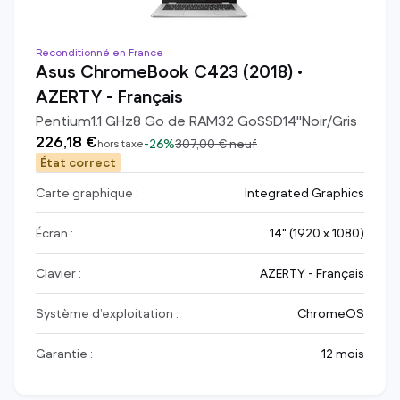
Reconditionné en France
Asus ChromeBook C423 (2018) •
AZERTY - Français
Pentium
1.1
GHz
8
Go de RAM
32
Go
SSD
14
"
Noir/Gris
226,18 €
-
26%
307,00 €
neuf
hors taxe
État correct
Carte graphique :
Integrated Graphics
Écran :
14" (1920 x 1080)
Clavier :
AZERTY - Français
Système d’exploitation :
ChromeOS
Garantie :
12 mois