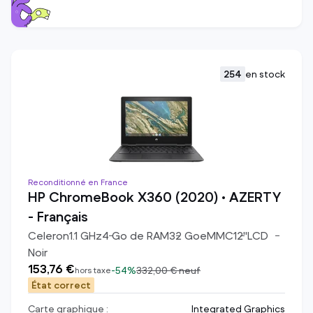
254
en stock
Reconditionné en France
HP ChromeBook X360 (2020) • AZERTY
- Français
Celeron
1.1
GHz
4
Go de RAM
32
Go
eMMC
12
"
LCD
Noir
153,76 €
-
54%
332,00 €
neuf
hors taxe
État correct
Carte graphique :
Integrated Graphics