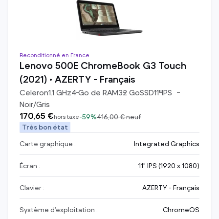
Reconditionné en France
Lenovo 500E ChromeBook G3 Touch
(2021) • AZERTY - Français
Celeron
1.1
GHz
4
Go de RAM
32
Go
SSD
11
"
IPS
Noir/Gris
170,65 €
-
59%
416,00 €
neuf
hors taxe
Très bon état
Carte graphique :
Integrated Graphics
Écran :
11" IPS (1920 x 1080)
Clavier :
AZERTY - Français
Système d’exploitation :
ChromeOS