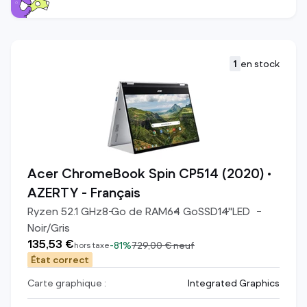
1
en stock
Acer ChromeBook Spin CP514 (2020) •
AZERTY - Français
Ryzen 5
2.1
GHz
8
Go de RAM
64
Go
SSD
14
"
LED
Noir/Gris
135,53 €
-
81%
729,00 €
neuf
hors taxe
État correct
Carte graphique :
Integrated Graphics