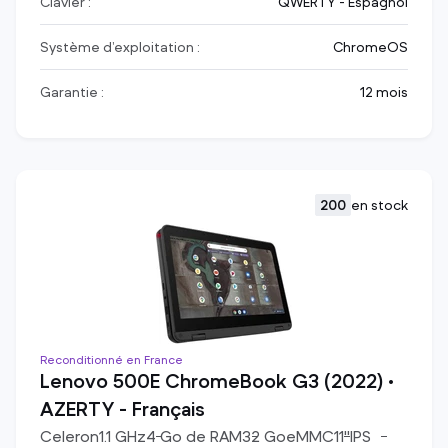
Clavier :
QWERTY - Espagnol
Système d’exploitation :
ChromeOS
Garantie :
12 mois
200
en stock
Reconditionné en France
Lenovo 500E ChromeBook G3 (2022) •
AZERTY - Français
Celeron
1.1
GHz
4
Go de RAM
32
Go
eMMC
11
"
IPS