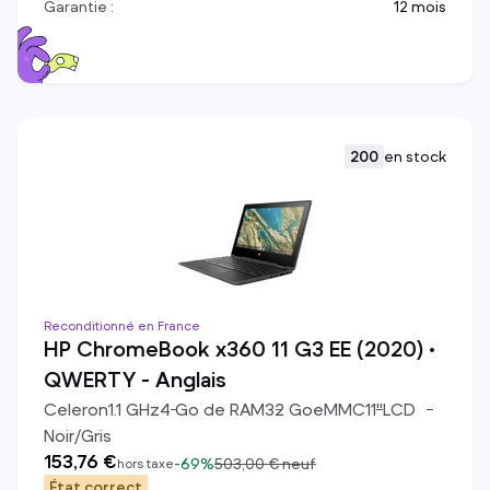
Garantie :
12 mois
200
en stock
Reconditionné en France
HP ChromeBook x360 11 G3 EE (2020) •
QWERTY - Anglais
Celeron
1.1
GHz
4
Go de RAM
32
Go
eMMC
11
"
LCD
Noir/Gris
153,76 €
-
69%
503,00 €
neuf
hors taxe
État correct