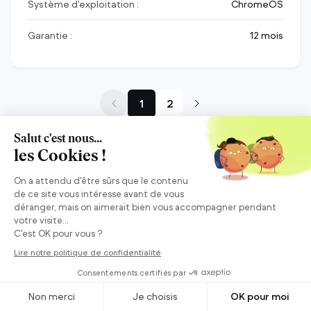
Système d’exploitation :
ChromeOS
Garantie :
12 mois
1
2
Face au neuf, on a un
plan B pour
aider la
planète.
On a obtenu la certification B Corp.
En savoir plus