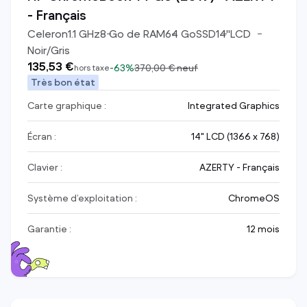
- Français
Celeron
1.1
GHz
8
Go de RAM
64
Go
SSD
14
"
LCD
Noir/Gris
135,53 €
-
63%
370,00 €
neuf
hors taxe
Très bon état
Carte graphique :
Integrated Graphics
Écran :
14" LCD (1366 x 768)
Clavier :
AZERTY - Français
Système d’exploitation :
ChromeOS
Garantie :
12 mois