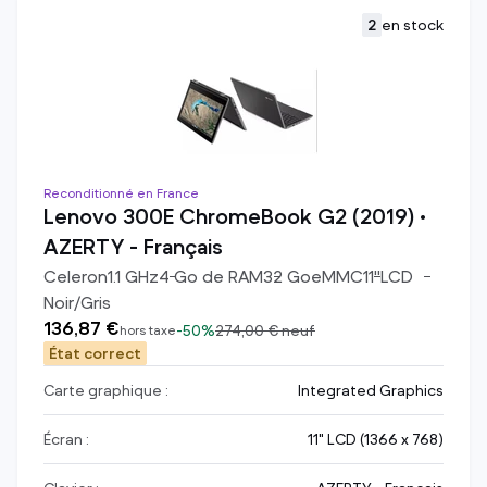
2
en stock
Reconditionné en France
Lenovo 300E ChromeBook G2 (2019) •
AZERTY - Français
Celeron
1.1
GHz
4
Go de RAM
32
Go
eMMC
11
"
LCD
Noir/Gris
136,87 €
-
50%
274,00 €
neuf
hors taxe
État correct
Carte graphique :
Integrated Graphics
Écran :
11" LCD (1366 x 768)