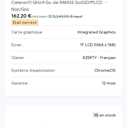
Celeron
1.1
GHz
4
Go de RAM
32
Go
SSD
11
"
LCD
Noir/Gris
162,20 €
-
35%
249,00 €
neuf
hors taxe
État correct
Carte graphique :
Integrated Graphics
Écran :
11" LCD (1366 x 768)
Clavier :
AZERTY - Français
Système d’exploitation :
ChromeOS
Garantie :
12 mois
10
en stock