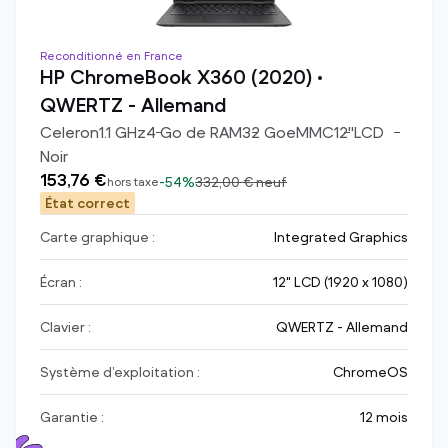
Reconditionné en France
HP ChromeBook X360 (2020) •
QWERTZ - Allemand
Celeron
1.1
GHz
4
Go de RAM
32
Go
eMMC
12
"
LCD
Noir
153,76 €
-
54%
332,00 €
neuf
hors taxe
État correct
Carte graphique :
Integrated Graphics
Écran :
12" LCD (1920 x 1080)
Clavier :
QWERTZ - Allemand
Système d’exploitation :
ChromeOS
Garantie :
12 mois