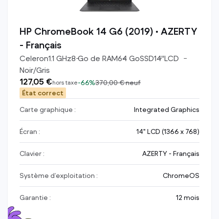
HP ChromeBook 14 G6 (2019) • AZERTY
- Français
Celeron
1.1
GHz
8
Go de RAM
64
Go
SSD
14
"
LCD
Noir/Gris
127,05 €
-
66%
370,00 €
neuf
hors taxe
État correct
Carte graphique :
Integrated Graphics
Écran :
14" LCD (1366 x 768)
Clavier :
AZERTY - Français
Système d’exploitation :
ChromeOS
Garantie :
12 mois