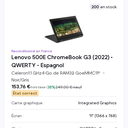
200
en stock
Reconditionné en France
Lenovo 500E ChromeBook G3 (2022) •
QWERTY - Espagnol
Celeron
1.1
GHz
4
Go de RAM
32
Go
eMMC
11
"
Noir/Gris
153,76 €
-
38%
249,00 €
neuf
hors taxe
État correct
Carte graphique :
Integrated Graphics
Écran :
11" (1366 x 768)