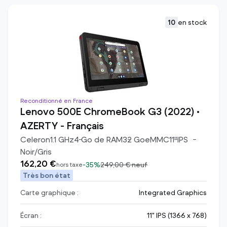
10
en stock
Reconditionné en France
Lenovo 500E ChromeBook G3 (2022) •
AZERTY - Français
Celeron
1.1
GHz
4
Go de RAM
32
Go
eMMC
11
"
IPS
Noir/Gris
162,20 €
-
35%
249,00 €
neuf
hors taxe
Très bon état
Carte graphique :
Integrated Graphics
Écran :
11" IPS (1366 x 768)