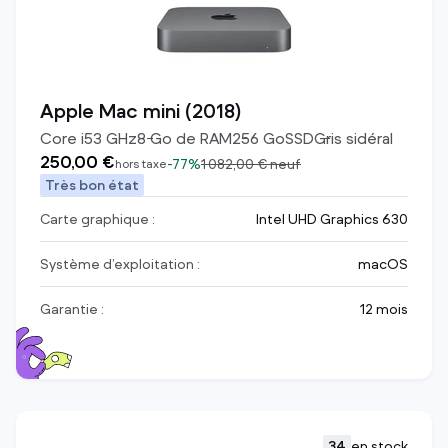
Apple Mac mini (2018)
Core i5
3
GHz
8
Go de RAM
256
Go
SSD
Gris sidéral
250,00 €
-
77%
1 082,00 €
neuf
hors taxe
Très bon état
Carte graphique :
Intel UHD Graphics 630
Système d’exploitation :
macOS
Garantie :
12 mois
34
en stock