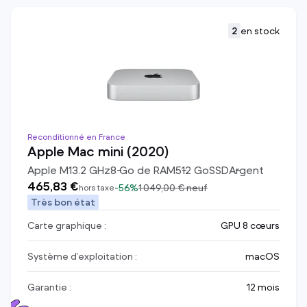
2
en stock
Reconditionné en France
Apple Mac mini (2020)
Apple M1
3.2
GHz
8
Go de RAM
512
Go
SSD
Argent
465,83 €
-
56%
1 049,00 €
neuf
hors taxe
Très bon état
Carte graphique :
GPU 8 cœurs
Système d’exploitation :
macOS
Garantie :
12 mois