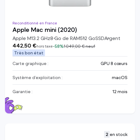
Reconditionné en France
Apple Mac mini (2020)
Apple M1
3.2
GHz
8
Go de RAM
512
Go
SSD
Argent
442,50 €
-
58%
1 049,00 €
neuf
hors taxe
Très bon état
Carte graphique :
GPU 8 cœurs
Système d’exploitation :
macOS
Garantie :
12 mois
2
en stock