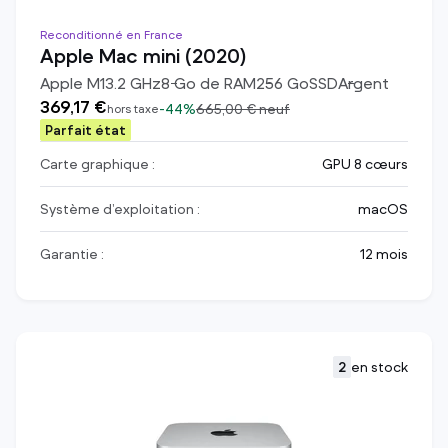
Reconditionné en France
Apple Mac mini (2020)
Apple M1
3.2
GHz
8
Go de RAM
256
Go
SSD
Argent
369,17 €
-
44%
665,00 €
neuf
hors taxe
Parfait état
Carte graphique :
GPU 8 cœurs
Système d’exploitation :
macOS
Garantie :
12 mois
2
en stock