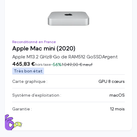
Reconditionné en France
Apple Mac mini (2020)
Apple M1
3.2
GHz
8
Go de RAM
512
Go
SSD
Argent
465,83 €
-
56%
1 049,00 €
neuf
hors taxe
Très bon état
Carte graphique :
GPU 8 cœurs
Système d’exploitation :
macOS
Garantie :
12 mois