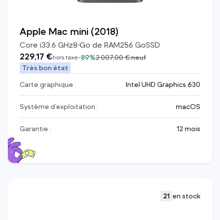
Apple Mac mini (2018)
Core i3
3.6
GHz
8
Go de RAM
256
Go
SSD
229,17 €
-
89%
2 007,00 €
neuf
hors taxe
Très bon état
Carte graphique :
Intel UHD Graphics 630
Système d’exploitation :
macOS
Garantie :
12 mois
21
en stock