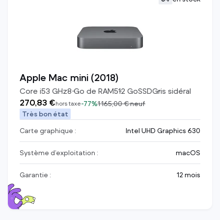
Apple Mac mini (2018)
Core i5
3
GHz
8
Go de RAM
512
Go
SSD
Gris sidéral
270,83 €
-
77%
1 165,00 €
neuf
hors taxe
Très bon état
Carte graphique :
Intel UHD Graphics 630
Système d’exploitation :
macOS
Garantie :
12 mois