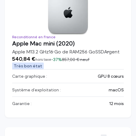
Reconditionné en France
Apple Mac mini (2020)
Apple M1
3.2
GHz
16
Go de RAM
256
Go
SSD
Argent
540,84 €
-
37%
857,00 €
neuf
hors taxe
Très bon état
Carte graphique :
GPU 8 cœurs
Système d’exploitation :
macOS
Garantie :
12 mois