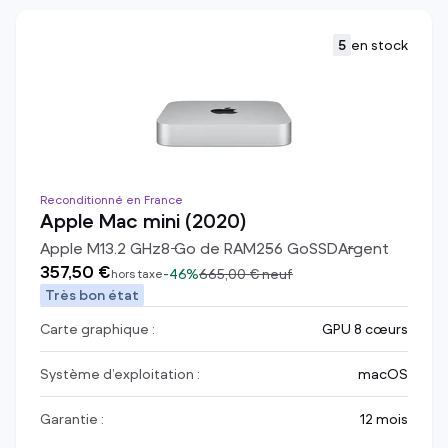
5
en stock
Reconditionné en France
Apple Mac mini (2020)
Apple M1
3.2
GHz
8
Go de RAM
256
Go
SSD
Argent
357,50 €
-
46%
665,00 €
neuf
hors taxe
Très bon état
Carte graphique :
GPU 8 cœurs
Système d’exploitation :
macOS
Garantie :
12 mois