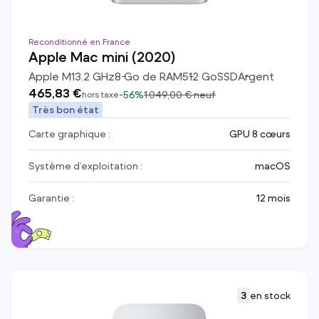
Reconditionné en France
Apple Mac mini (2020)
Apple M1
3.2
GHz
8
Go de RAM
512
Go
SSD
Argent
465,83 €
-
56%
1 049,00 €
neuf
hors taxe
Très bon état
Carte graphique :
GPU 8 cœurs
Système d’exploitation :
macOS
Garantie :
12 mois
3
en stock