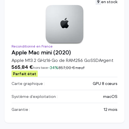
9
en stock
Reconditionné en France
Apple Mac mini (2020)
Apple M1
3.2
GHz
16
Go de RAM
256
Go
SSD
Argent
565,84 €
-
34%
857,00 €
neuf
hors taxe
Parfait état
Carte graphique :
GPU 8 cœurs
Système d’exploitation :
macOS
Garantie :
12 mois