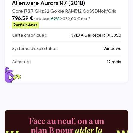
Alienware Aurora R7 (2018)
Core i7
3.7
GHz
32
Go de RAM
512
Go
SSD
Noir/Gris
796,59 €
-
62%
2 082,00 €
neuf
hors taxe
Parfait état
Carte graphique :
NVIDIA GeForce RTX 3050
Système d’exploitation :
Windows
Garantie :
12 mois
Face au neuf, on a un
plan B pour
aider la