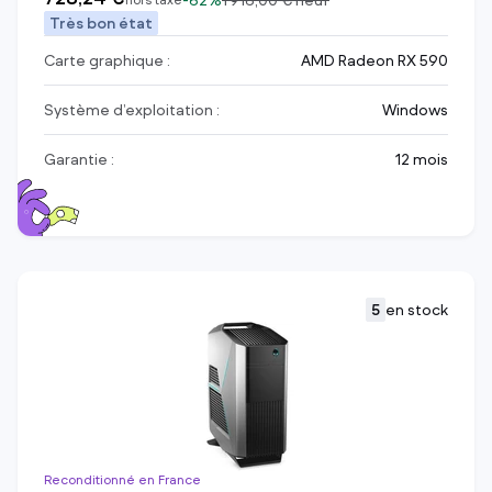
-
62%
1 916,00 €
neuf
Très bon état
Carte graphique :
AMD Radeon RX 590
Système d’exploitation :
Windows
Garantie :
12 mois
5
en stock
Reconditionné en France