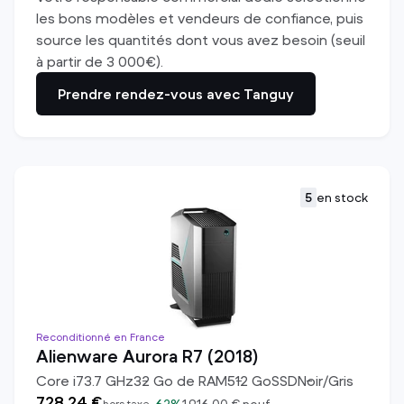
les bons modèles et vendeurs de confiance, puis
source les quantités dont vous avez besoin (seuil
à partir de 3 000€).
Prendre rendez-vous avec Tanguy
5
en stock
Reconditionné en France
Alienware Aurora R7 (2018)
Core i7
3.7
GHz
32
Go de RAM
512
Go
SSD
Noir/Gris
728,24 €
hors taxe