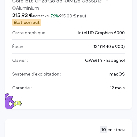
Core i5
1.8
GHz
8
Go de RAM
128
Go
SSD
13
"
Aluminium
215,93 €
-
76%
915,00 €
neuf
hors taxe
État correct
Carte graphique :
Intel HD Graphics 6000
Écran :
13" (1440 x 900)
Clavier :
QWERTY - Espagnol
Système d’exploitation :
macOS
Garantie :
12 mois
10
en stock