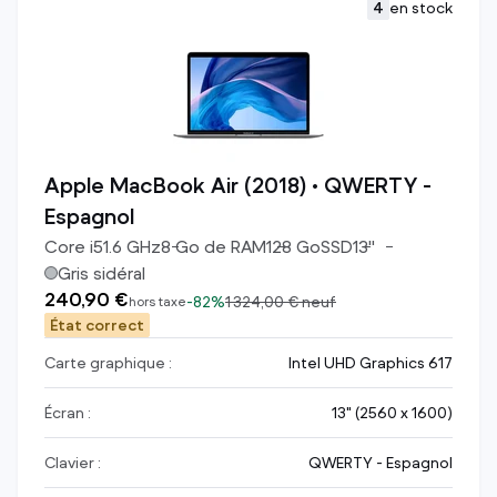
4
en stock
Apple MacBook Air (2018) • QWERTY -
Espagnol
Core i5
1.6
GHz
8
Go de RAM
128
Go
SSD
13
"
Gris sidéral
240,90 €
-
82%
1 324,00 €
neuf
hors taxe
État correct
Carte graphique :
Intel UHD Graphics 617
Écran :
13" (2560 x 1600)
Clavier :
QWERTY - Espagnol