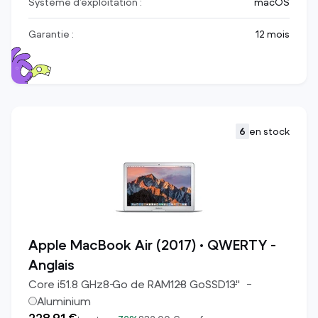
Système d’exploitation :
macOS
Garantie :
12 mois
6
en stock
Apple MacBook Air (2017) • QWERTY -
Anglais
Core i5
1.8
GHz
8
Go de RAM
128
Go
SSD
13
"
Aluminium