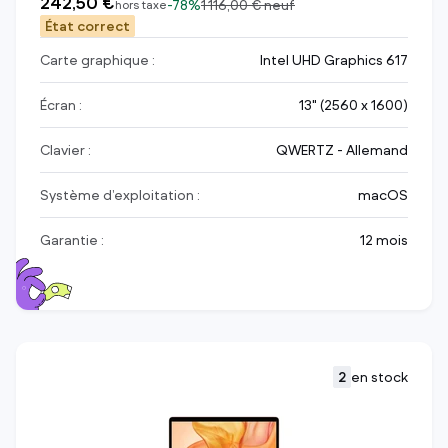
242,50 €
-
78%
1 116,00 €
neuf
hors taxe
État correct
Carte graphique :
Intel UHD Graphics 617
Écran :
13" (2560 x 1600)
Clavier :
QWERTZ - Allemand
Système d’exploitation :
macOS
Garantie :
12 mois
2
en stock