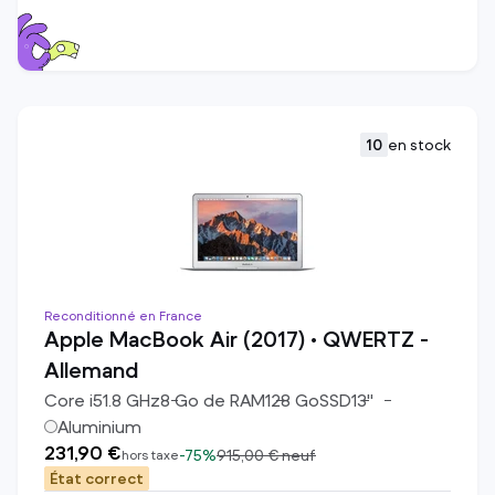
10
en stock
Reconditionné en France
Apple MacBook Air (2017) • QWERTZ -
Allemand
Core i5
1.8
GHz
8
Go de RAM
128
Go
SSD
13
"
Aluminium
231,90 €
-
75%
915,00 €
neuf
hors taxe
État correct