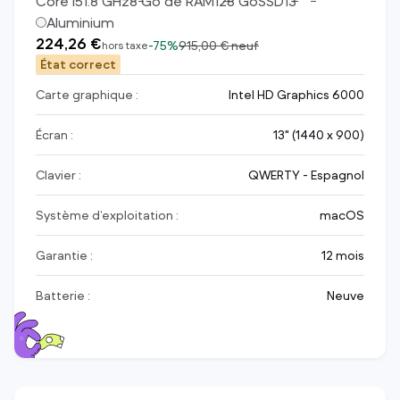
Core i5
1.8
GHz
8
Go de RAM
128
Go
SSD
13
"
Aluminium
224,26 €
-
75%
915,00 €
neuf
hors taxe
État correct
Carte graphique :
Intel HD Graphics 6000
Écran :
13" (1440 x 900)
Clavier :
QWERTY - Espagnol
Système d’exploitation :
macOS
Garantie :
12 mois
Batterie :
Neuve