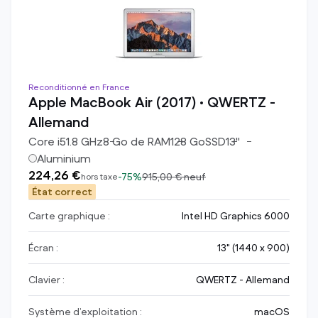
Reconditionné en France
Apple MacBook Air (2017) • QWERTZ -
Allemand
Core i5
1.8
GHz
8
Go de RAM
128
Go
SSD
13
"
Aluminium
224,26 €
-
75%
915,00 €
neuf
hors taxe
État correct
Carte graphique :
Intel HD Graphics 6000
Écran :
13" (1440 x 900)
Clavier :
QWERTZ - Allemand
Système d’exploitation :
macOS