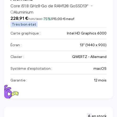
Core i5
1.8
GHz
8
Go de RAM
128
Go
SSD
13
"
Aluminium
228,91 €
-
75%
915,00 €
neuf
hors taxe
Très bon état
Carte graphique :
Intel HD Graphics 6000
Écran :
13" (1440 x 900)
Clavier :
QWERTZ - Allemand
Système d’exploitation :
macOS
Garantie :
12 mois
6
en stock