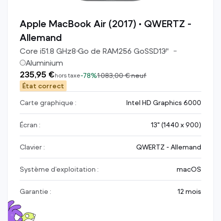
Apple MacBook Air (2017) • QWERTZ -
Allemand
Core i5
1.8
GHz
8
Go de RAM
256
Go
SSD
13
"
Aluminium
235,95 €
-
78%
1 083,00 €
neuf
hors taxe
État correct
Carte graphique :
Intel HD Graphics 6000
Écran :
13" (1440 x 900)
Clavier :
QWERTZ - Allemand
Système d’exploitation :
macOS
Garantie :
12 mois