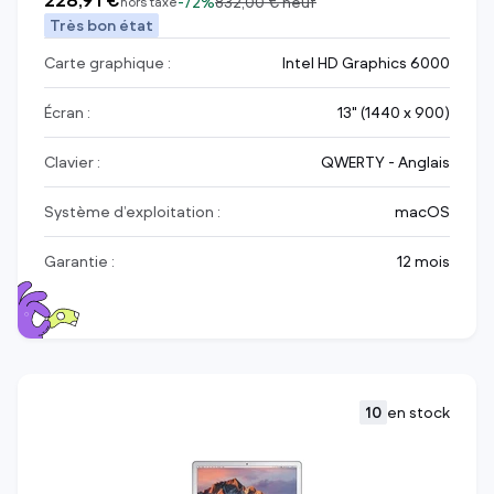
228,91 €
-
72%
832,00 €
neuf
hors taxe
Très bon état
Carte graphique :
Intel HD Graphics 6000
Écran :
13" (1440 x 900)
Clavier :
QWERTY - Anglais
Système d’exploitation :
macOS
Garantie :
12 mois
10
en stock