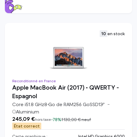
10
en stock
Reconditionné en France
Apple MacBook Air (2017) • QWERTY -
Espagnol
Core i5
1.8
GHz
8
Go de RAM
256
Go
SSD
13
"
Aluminium
245,09 €
-
78%
1 130,00 €
neuf
hors taxe
État correct
Carte graphique :
Intel HD Graphics 6000