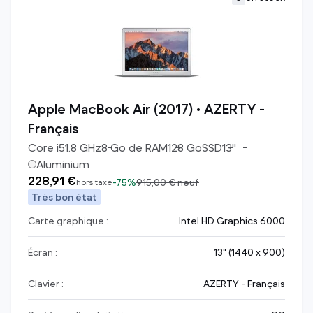
Apple MacBook Air (2017) • AZERTY -
Français
Core i5
1.8
GHz
8
Go de RAM
128
Go
SSD
13
"
Aluminium
228,91 €
-
75%
915,00 €
neuf
hors taxe
Très bon état
Carte graphique :
Intel HD Graphics 6000
Écran :
13" (1440 x 900)
Clavier :
AZERTY - Français