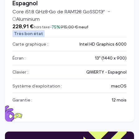
Espagnol
Core i5
1.8
GHz
8
Go de RAM
128
Go
SSD
13
"
Aluminium
228,91 €
-
75%
915,00 €
neuf
hors taxe
Très bon état
Carte graphique :
Intel HD Graphics 6000
Écran :
13" (1440 x 900)
Clavier :
QWERTY - Espagnol
Système d’exploitation :
macOS
Garantie :
12 mois