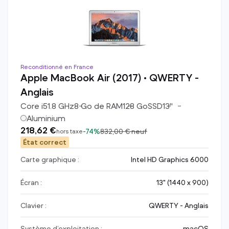
Reconditionné en France
Apple MacBook Air (2017) • QWERTY -
Anglais
Core i5
1.8
GHz
8
Go de RAM
128
Go
SSD
13
"
Aluminium
218,62 €
-
74%
832,00 €
neuf
hors taxe
État correct
Carte graphique :
Intel HD Graphics 6000
Écran :
13" (1440 x 900)
Clavier :
QWERTY - Anglais
Système d’exploitation :
macOS