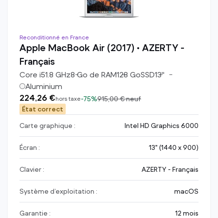
Reconditionné en France
Apple MacBook Air (2017) • AZERTY -
Français
Core i5
1.8
GHz
8
Go de RAM
128
Go
SSD
13
"
Aluminium
224,26 €
-
75%
915,00 €
neuf
hors taxe
État correct
Carte graphique :
Intel HD Graphics 6000
Écran :
13" (1440 x 900)
Clavier :
AZERTY - Français
Système d’exploitation :
macOS
Garantie :
12 mois