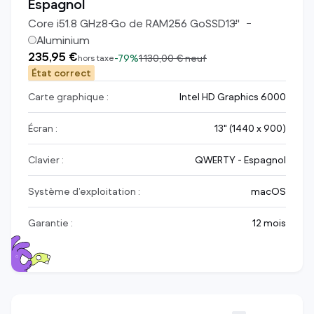
Espagnol
Core i5
1.8
GHz
8
Go de RAM
256
Go
SSD
13
"
Aluminium
235,95 €
-
79%
1 130,00 €
neuf
hors taxe
État correct
Carte graphique :
Intel HD Graphics 6000
Écran :
13" (1440 x 900)
Clavier :
QWERTY - Espagnol
Système d’exploitation :
macOS
Garantie :
12 mois