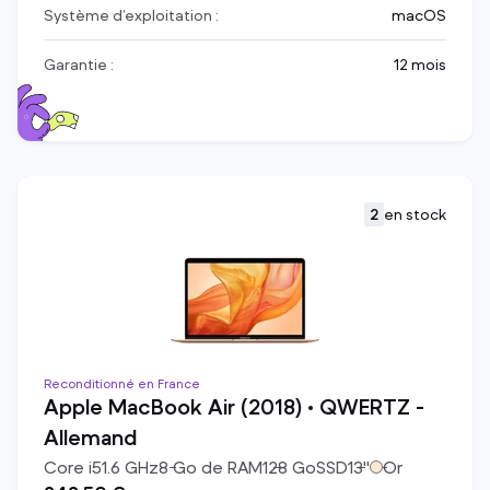
Système d’exploitation :
macOS
Garantie :
12 mois
2
en stock
Reconditionné en France
Apple MacBook Air (2018) • QWERTZ -
Allemand
Core i5
1.6
GHz
8
Go de RAM
128
Go
SSD
13
"
Or