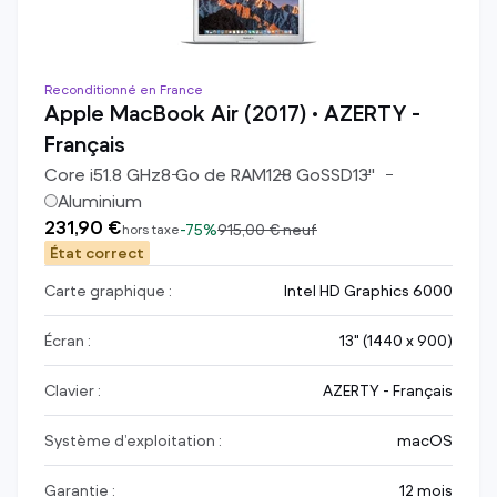
Reconditionné en France
Apple MacBook Air (2017) • AZERTY -
Français
Core i5
1.8
GHz
8
Go de RAM
128
Go
SSD
13
"
Aluminium
231,90 €
-
75%
915,00 €
neuf
hors taxe
État correct
Carte graphique :
Intel HD Graphics 6000
Écran :
13" (1440 x 900)
Clavier :
AZERTY - Français
Système d’exploitation :
macOS
Garantie :
12 mois