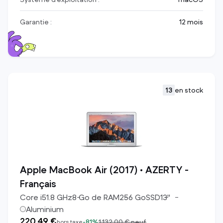
Garantie :
12 mois
13
en stock
Apple MacBook Air (2017) • AZERTY -
Français
Core i5
1.8
GHz
8
Go de RAM
256
Go
SSD
13
"
Aluminium
220,49 €
-
81%
1 132,00 €
neuf
hors taxe