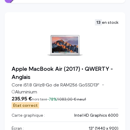
13
en stock
Apple MacBook Air (2017) • QWERTY -
Anglais
Core i5
1.8
GHz
8
Go de RAM
256
Go
SSD
13
"
Aluminium
235,95 €
-
78%
1 083,00 €
neuf
hors taxe
État correct
Carte graphique :
Intel HD Graphics 6000
Écran :
13" (1440 x 900)