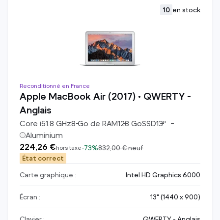
10
en stock
Reconditionné en France
Apple MacBook Air (2017) • QWERTY -
Anglais
Core i5
1.8
GHz
8
Go de RAM
128
Go
SSD
13
"
Aluminium
224,26 €
-
73%
832,00 €
neuf
hors taxe
État correct
Carte graphique :
Intel HD Graphics 6000
Écran :
13" (1440 x 900)
Clavier :
QWERTY - Anglais