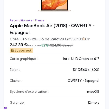
Reconditionné en France
Apple MacBook Air (2018) • QWERTY -
Espagnol
Core i5
1.6
GHz
8
Go de RAM
128
Go
SSD
13
"
Or
243,33 €
-
82%
1 324,00 €
neuf
hors taxe
État correct
Carte graphique :
Intel UHD Graphics 617
Écran :
13" (2560 x 1600)
Clavier :
QWERTY - Espagnol
Système d’exploitation :
macOS
Garantie :
12 mois