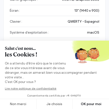
Écran :
13" (1440 x 900)
Clavier :
QWERTY - Espagnol
Système d’exploitation :
macOS
Garantie :
12 mois
Batterie :
Neuve
1
2
3
4
5