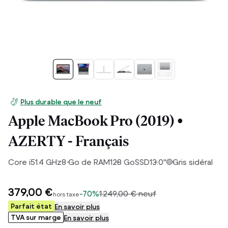
Plus durable que le neuf
Apple MacBook Pro (2019) •
AZERTY - Français
Core i5
1.4
GHz
8
Go de RAM
128
Go
SSD
13.0
"
Gris sidéral
379,00 €
-
70%
1 249,00 €
neuf
hors taxe
Parfait état
En savoir plus
TVA sur marge
En savoir plus