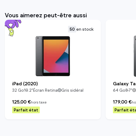
Vous aimerez peut-être aussi
50
en stock
iPad (2020)
Galaxy Ta
32
Go
10.2
"
Écran Retina
Gris sidéral
64
Go
8.7
"
125,00 €
179,00 €
hors taxe
ho
Parfait état
Parfait ét