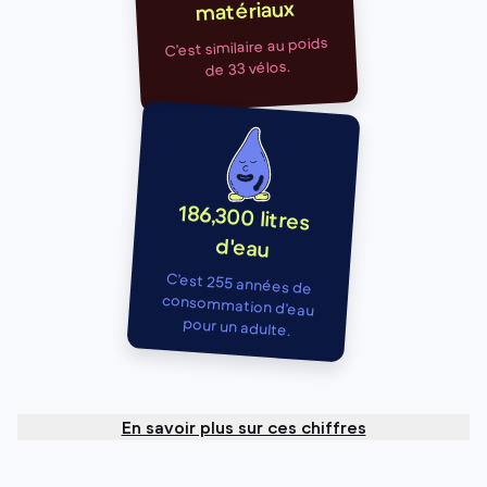
matériaux
C’est similaire au poids
de 33 vélos.
186,300 litres
d'eau
C’est 255 années de
consommation d’eau
pour un adulte.
En savoir plus sur ces chiffres