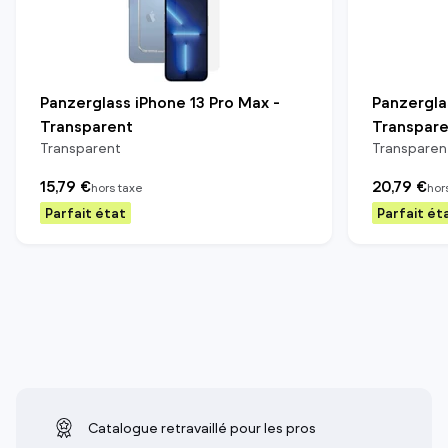
Panzerglass iPhone 13 Pro Max -
Panzerglas
Transparent
Transpar
Transparent
Transparen
15,79 €
20,79 €
hors taxe
hor
Parfait état
Parfait ét
Catalogue retravaillé pour les pros