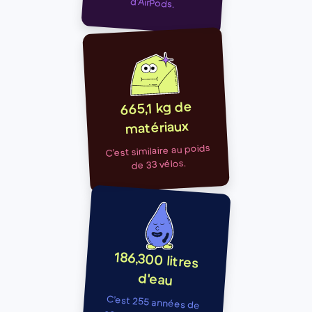
d’AirPods.
665,1 kg de
matériaux
C’est similaire au poids
de 33 vélos.
186,300 litres
d'eau
C’est 255 années de
consommation d’eau