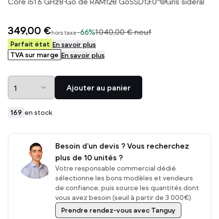
Core i5
1.6
GHz
8
Go de RAM
128
Go
SSD
13.0
"
Gris sidéral
349,00 €
-
66%
1 040,00 €
neuf
hors taxe
Parfait état
En savoir plus
TVA sur marge
En savoir plus
Ajouter au panier
169
en stock
Besoin d’un devis ? Vous recherchez
plus de 10 unités ?
Votre responsable commercial dédié
sélectionne les bons modèles et vendeurs
de confiance, puis source les quantités dont
vous avez besoin (seuil à partir de 3 000€).
Prendre rendez-vous avec Tanguy