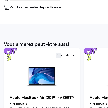
Vendu et expédié depuis
France
Vous aimerez peut-être aussi
3
en stock
Apple MacBook Air (2019) • AZERTY
Apple Mac
- Français
- Français