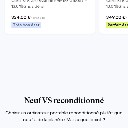
Core i5
1.6
GHz
8
Go de RAM
128
Go
SSD
Core i5
1.6
G
13.0
"
Gris sidéral
13.0
"
Gris 
334,00 €
349,00 €
hors taxe
h
Très bon état
Parfait ét
Neuf VS reconditionné
Choisir un ordinateur portable reconditionné plutôt que
neuf aide la planète. Mais à quel point ?