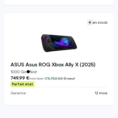
4
en stock
ASUS Asus ROG Xbox Ally X (2025)
1000
Go
Noir
749,99 €
-
0%
750,00 €
neuf
hors taxe
Parfait état
Garantie :
12 mois