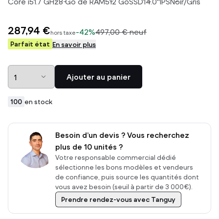
Core i5
1.7
GHz
8
Go de RAM
512
Go
SSD
14.0
"
IPS
Noir/Gris
287,94 €
-
42%
497,00 €
neuf
hors taxe
Parfait état
En savoir plus
Ajouter au panier
100
en stock
Besoin d’un devis ? Vous recherchez
plus de 10 unités ?
Votre responsable commercial dédié
sélectionne les bons modèles et vendeurs
de confiance, puis source les quantités dont
vous avez besoin (seuil à partir de 3 000€).
Prendre rendez-vous avec Tanguy