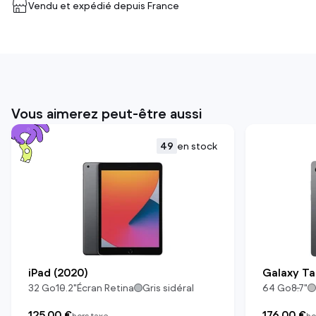
Vendu et expédié depuis
France
Vous aimerez peut-être aussi
49
en stock
iPad (2020)
Galaxy Ta
32
Go
10.2
"
Écran Retina
Gris sidéral
64
Go
8.7
"
125,00 €
176,00 €
hors taxe
ho