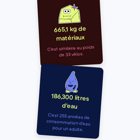
665,1 kg de
matériaux
C’est similaire au poids
de 33 vélos.
186,300 litres
d'eau
C’est 255 années de
consommation d’eau
pour un adulte.