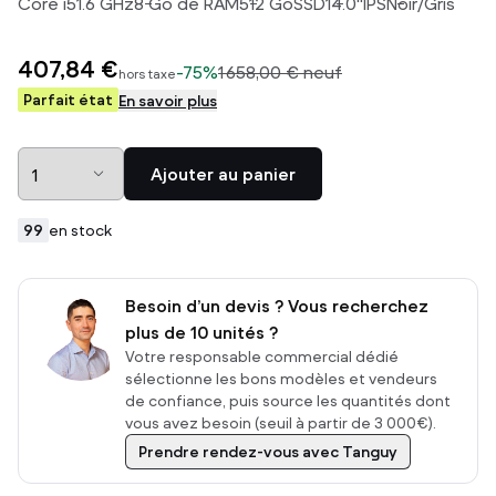
Core i5
1.6
GHz
8
Go de RAM
512
Go
SSD
14.0
"
IPS
Noir/Gris
407,84 €
-
75%
1 658,00 €
neuf
hors taxe
Parfait état
En savoir plus
Ajouter au panier
99
en stock
Besoin d’un devis ? Vous recherchez
plus de 10 unités ?
Votre responsable commercial dédié
sélectionne les bons modèles et vendeurs
de confiance, puis source les quantités dont
vous avez besoin (seuil à partir de 3 000€).
Prendre rendez-vous avec Tanguy