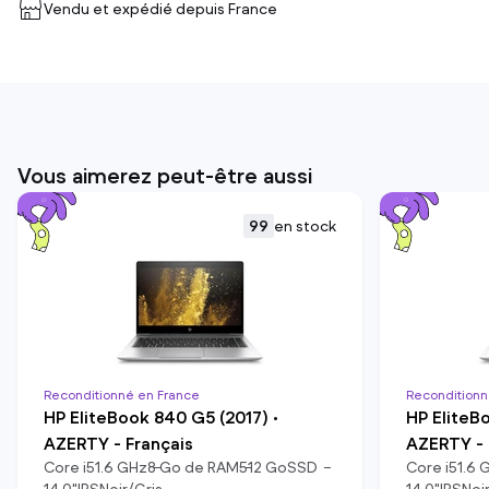
Vendu et expédié depuis
France
Vous aimerez peut-être aussi
99
en stock
Reconditionné en France
Reconditionn
HP EliteBook 840 G5 (2017) •
HP EliteB
AZERTY - Français
AZERTY - 
Core i5
1.6
GHz
8
Go de RAM
512
Go
SSD
Core i5
1.6
G