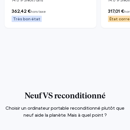
14.0
"
IPS
Noir/Gris
14.0
"
IPS
Noi
362,42 €
317,01 €
hors taxe
hor
Très bon état
État corr
Neuf VS reconditionné
Choisir un ordinateur portable reconditionné plutôt que
neuf aide la planète. Mais à quel point ?