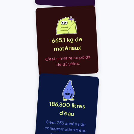
665,1 kg de
matériaux
C’est similaire au poids
de 33 vélos.
186,300 litres
d'eau
C’est 255 années de
consommation d’eau