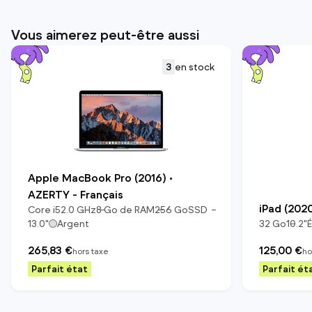
Vous aimerez peut-être aussi
3
en stock
Apple MacBook Pro (2016) •
AZERTY - Français
iPad (202
Core i5
2.0
GHz
8
Go de RAM
256
Go
SSD
13.0
"
Argent
32
Go
10.2
"
265,83 €
125,00 €
hors taxe
ho
Parfait état
Parfait ét