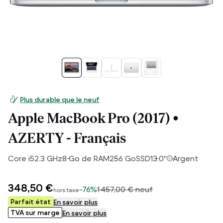
Plus durable que le neuf
Apple MacBook Pro (2017) •
AZERTY - Français
Core i5
2.3
GHz
8
Go de RAM
256
Go
SSD
13.0
"
Argent
348,50 €
-
76%
1 457,00 €
neuf
hors taxe
Parfait état
En savoir plus
TVA sur marge
En savoir plus