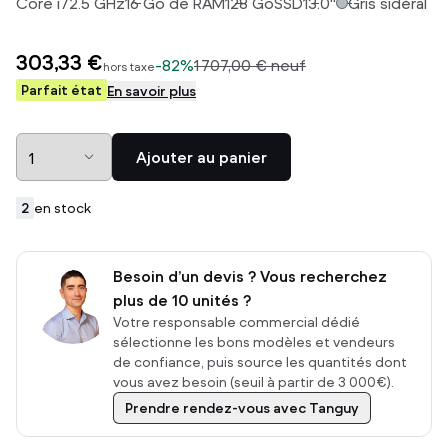
Core i7
2.5
GHz
16
Go de RAM
128
Go
SSD
13.0
"
Gris sidéral
303,33 €
-
82%
1 707,00 €
neuf
hors taxe
Parfait état
En savoir plus
Ajouter au panier
2
en stock
Besoin d’un devis ? Vous recherchez
plus de 10 unités ?
Votre responsable commercial dédié
sélectionne les bons modèles et vendeurs
de confiance, puis source les quantités dont
vous avez besoin (seuil à partir de 3 000€).
Prendre rendez-vous avec Tanguy