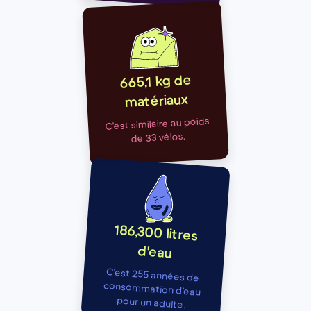
665,1 kg de
matériaux
C’est similaire au poids
de 33 vélos.
186,300 litres
d'eau
C’est 255 années de
consommation d’eau
pour un adulte.