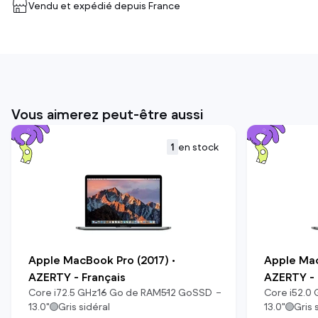
Vendu et expédié depuis
France
Vous aimerez peut-être aussi
1
en stock
Apple MacBook Pro (2017) •
Apple Mac
AZERTY - Français
AZERTY - 
Core i7
2.5
GHz
16
Go de RAM
512
Go
SSD
Core i5
2.0
13.0
"
Gris sidéral
13.0
"
Gris 