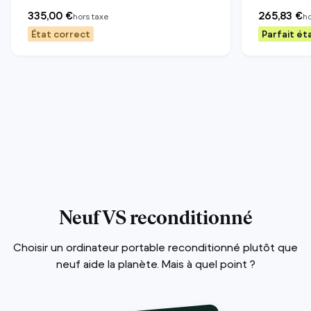
335,00 €
265,83 €
hors taxe
ho
État correct
Parfait ét
Neuf VS reconditionné
Choisir un ordinateur portable reconditionné plutôt que
neuf aide la planète. Mais à quel point ?