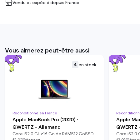
Vendu et expédié depuis
France
Vous aimerez peut-être aussi
4
en stock
Reconditionné en France
Reconditionn
Apple MacBook Pro (2020) •
Apple Mac
QWERTZ - Allemand
QWERTZ -
Core i5
2.0
GHz
16
Go de RAM
512
Go
SSD
Core i5
2.0