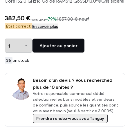
Core i5
2.0
GHz
16
Go de RAM
512
Go
SSD
13.0
"
Gris sidéral
382,50 €
-
79%
1 857,00 €
neuf
hors taxe
État correct
En savoir plus
Ajouter au panier
36
en stock
Besoin d’un devis ? Vous recherchez
plus de 10 unités ?
Votre responsable commercial dédié
sélectionne les bons modèles et vendeurs
de confiance, puis source les quantités dont
vous avez besoin (seuil à partir de 3 000€).
Prendre rendez-vous avec Tanguy