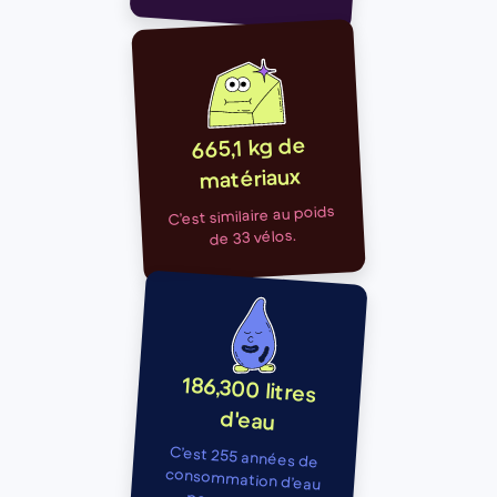
665,1 kg de
matériaux
C’est similaire au poids
de 33 vélos.
186,300 litres
d'eau
C’est 255 années de
consommation d’eau