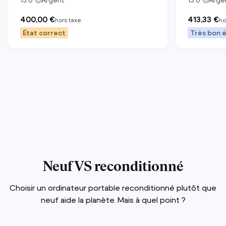
13.0
"
Argent
13.0
"
Arge
400,00 €
413,33 €
hors taxe
ho
État correct
Très bon 
Neuf VS reconditionné
Choisir un ordinateur portable reconditionné plutôt que
neuf aide la planète. Mais à quel point ?