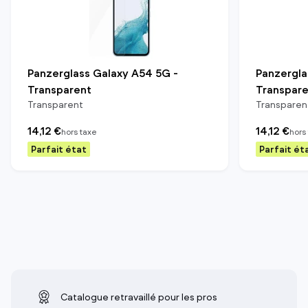
Panzerglass Galaxy A54 5G -
Panzergla
Transparent
Transpar
Transparent
Transparen
14,12 €
14,12 €
hors taxe
hors
Parfait état
Parfait ét
Catalogue retravaillé pour les pros