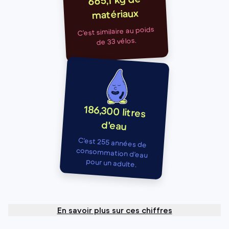
665,1 kg de
matériaux
C’est similaire au poids
de 33 vélos.
186,300 litres
d'eau
C’est 255 années de
consommation d’eau
pour un adulte.
En savoir plus sur ces chiffres