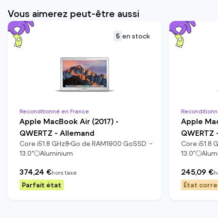
Vous aimerez peut-être aussi
5
en stock
Reconditionné en France
Reconditionn
Apple MacBook Air (2017) •
Apple Mac
QWERTZ - Allemand
QWERTZ -
Core i5
1.8
GHz
8
Go de RAM
1000
Go
SSD
Core i5
1.8
G
13.0
"
Aluminium
13.0
"
Alum
374,24 €
245,09 €
hors taxe
h
Parfait état
État corr