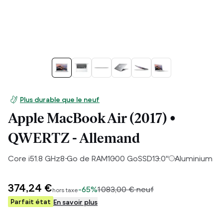
Plus durable que le neuf
Apple MacBook Air (2017) •
QWERTZ - Allemand
Core i5
1.8
GHz
8
Go de RAM
1000
Go
SSD
13.0
"
Aluminium
374,24 €
-
65%
1 083,00 €
neuf
hors taxe
Parfait état
En savoir plus