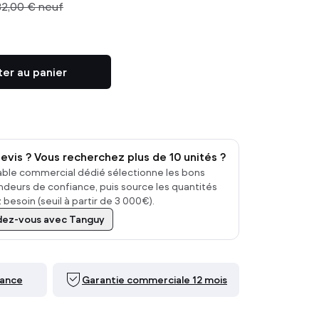
32,00 €
neuf
Autres
voir tout
ter au panier
evis ? Vous recherchez plus de 10 unités ?
ble commercial dédié sélectionne les bons
deurs de confiance, puis source les quantités
besoin (seuil à partir de 3 000€).
dez-vous avec Tanguy
rance
Garantie commerciale 12 mois