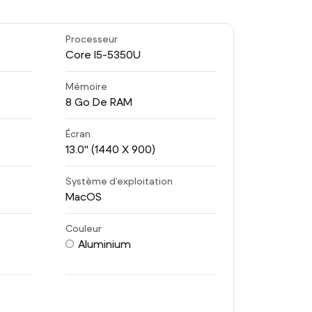
s
Processeur
Core I5-5350U
Mémoire
8
Go De RAM
Écran
13.0
" (1440 X 900)
Système d’exploitation
MacOS
Couleur
Aluminium