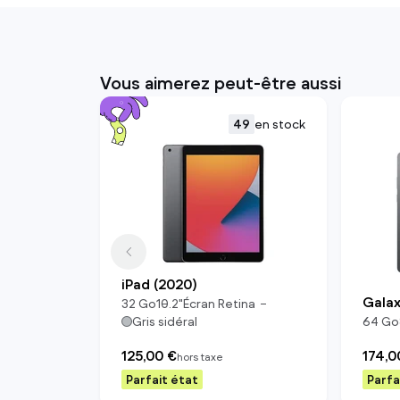
Vous aimerez peut-être aussi
49
en stock
iPad (2020)
Galax
32
Go
10.2
"
Écran Retina
Gris sidéral
64
Go
125,00 €
174,0
hors taxe
Parfait état
Parfa