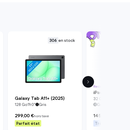
306
en stock
Reconditionné en Fra
iPad (2020)
Galaxy Tab A11+ (2025)
32
Go
10.2
"
Écran Re
128
Go
11.0
"
Gris
Gris sidéral
299,00 €
145,98 €
hors taxe
hors taxe
Parfait état
Très bon état