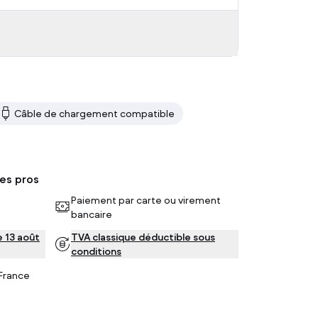
Câble de chargement compatible
les pros
Paiement par carte ou virement
bancaire
e 13 août
TVA classique déductible sous
conditions
France