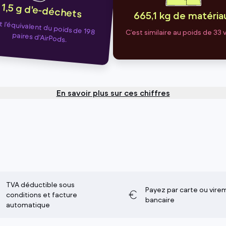
1,5 g d'e-déchets
665,1 kg de matéria
t l’équivalent du poids de 198
C’est similaire au poids de 33 
paires d’AirPods.
En savoir plus sur ces chiffres
TVA déductible sous
Payez par carte ou vire
conditions et facture
bancaire
automatique