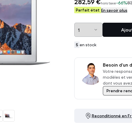
282,59 €
-
66%
8
hors taxe
Parfait état
En savoir plus
Ecrans
Accessoires
Ecrans PC
Chargeurs d'ordinateur
Ajou
Ecrans Apple
Souris
TV
Claviers
5
en stock
voir tout
Casques
voir tout
Besoin d’un d
Votre responsa
modèles et ven
dont vous avez 
Prendre ren
Reconditionné en F