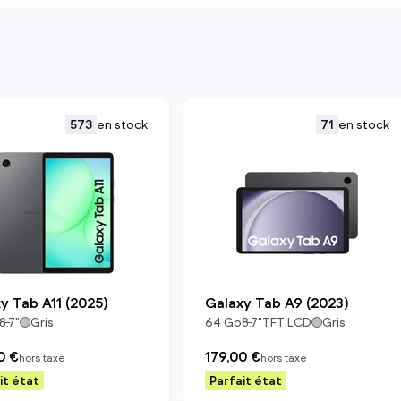
573
en stock
71
en stock
y Tab A11 (2025)
Galaxy Tab A9 (2023)
8.7
"
Gris
64
Go
8.7
"
TFT LCD
Gris
0 €
179,00 €
hors taxe
hors taxe
it état
Parfait état