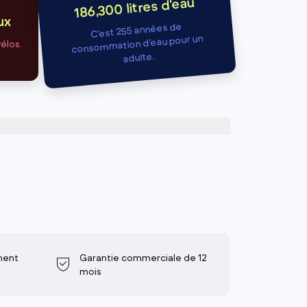
186,300 litres d'eau
ux
C’est 255 années de
consommation d’eau pour un
vélos.
adulte.
ment
Garantie commerciale de 12
mois