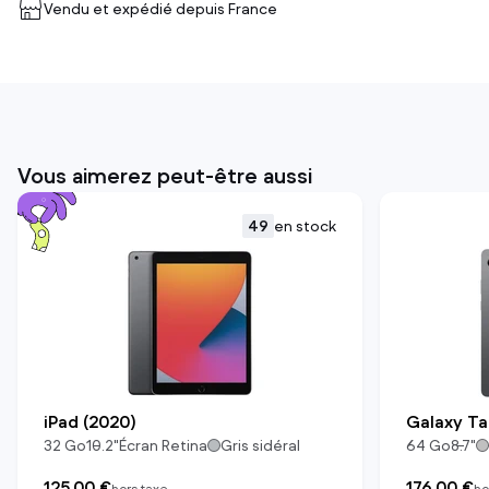
Vendu et expédié depuis
France
Vous aimerez peut-être aussi
49
en stock
iPad (2020)
Galaxy Ta
32
Go
10.2
"
Écran Retina
Gris sidéral
64
Go
8.7
"
125,00 €
176,00 €
hors taxe
ho