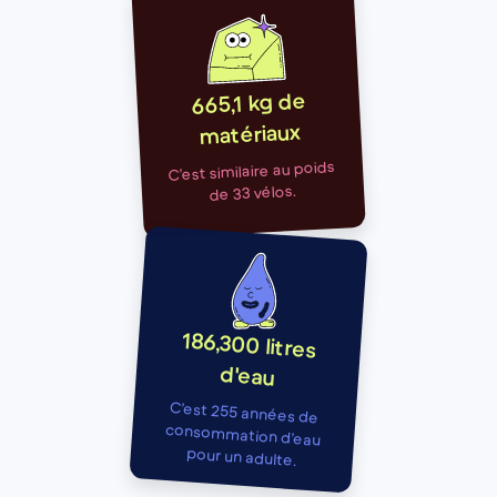
665,1 kg de
matériaux
C’est similaire au poids
de 33 vélos.
186,300 litres
d'eau
C’est 255 années de
consommation d’eau
pour un adulte.