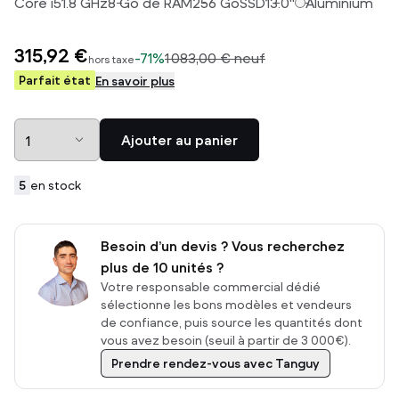
Core i5
1.8
GHz
8
Go de RAM
256
Go
SSD
13.0
"
Aluminium
315,92 €
-
71%
1 083,00 €
neuf
hors taxe
Parfait état
En savoir plus
Ajouter au panier
5
en stock
Besoin d’un devis ? Vous recherchez
plus de 10 unités ?
Votre responsable commercial dédié
sélectionne les bons modèles et vendeurs
de confiance, puis source les quantités dont
vous avez besoin (seuil à partir de 3 000€).
Prendre rendez-vous avec Tanguy