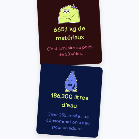
665,1 kg de
matériaux
C’est similaire au poids
de 33 vélos.
186,300 litres
d'eau
C’est 255 années de
consommation d’eau
pour un adulte.