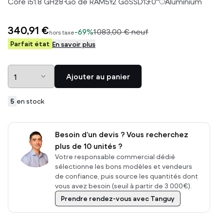
Core i5
1.8
GHz
8
Go de RAM
512
Go
SSD
13.0
"
Aluminium
340,91 €
-
69%
1 083,00 €
neuf
hors taxe
Parfait état
En savoir plus
Ajouter au panier
5
en stock
Besoin d’un devis ? Vous recherchez
plus de 10 unités ?
Votre responsable commercial dédié
sélectionne les bons modèles et vendeurs
de confiance, puis source les quantités dont
vous avez besoin (seuil à partir de 3 000€).
Prendre rendez-vous avec Tanguy