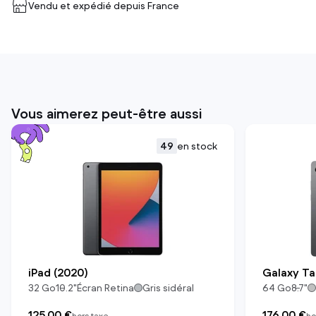
Vendu et expédié depuis
France
Vous aimerez peut-être aussi
49
en stock
iPad (2020)
Galaxy Ta
32
Go
10.2
"
Écran Retina
Gris sidéral
64
Go
8.7
"
125,00 €
176,00 €
hors taxe
ho