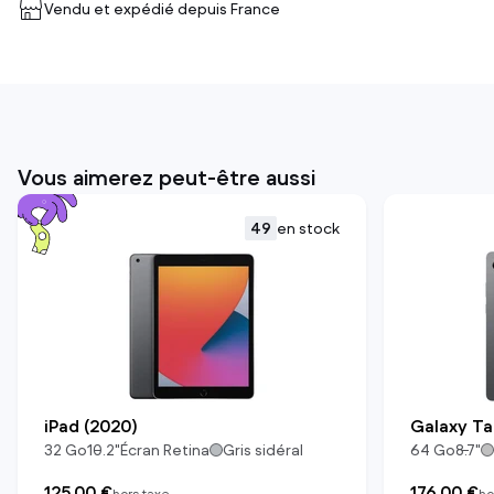
Vendu et expédié depuis
France
Vous aimerez peut-être aussi
49
en stock
iPad (2020)
Galaxy Ta
32
Go
10.2
"
Écran Retina
Gris sidéral
64
Go
8.7
"
125,00 €
176,00 €
hors taxe
ho