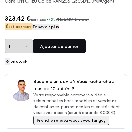
Core i3
1.1
GHz
8
Go de RAM
256
Go
SSD
13.0
"
Argent
323,42 €
-
72%
1 165,00 €
neuf
hors taxe
État correct
En savoir plus
Ajouter au panier
6
en stock
Besoin d’un devis ? Vous recherchez
plus de 10 unités ?
Votre responsable commercial dédié
sélectionne les bons modèles et vendeurs
de confiance, puis source les quantités dont
vous avez besoin (seuil à partir de 3 000€).
Prendre rendez-vous avec Tanguy