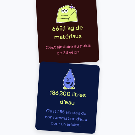
665,1 kg de
matériaux
C’est similaire au poids
de 33 vélos.
186,300 litres
d'eau
C’est 255 années de
consommation d’eau
pour un adulte.