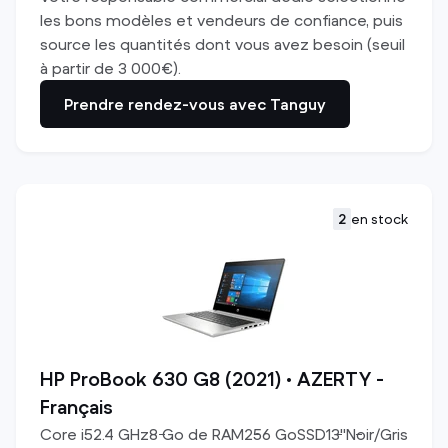
les bons modèles et vendeurs de confiance, puis
source les quantités dont vous avez besoin (seuil
à partir de 3 000€).
Prendre rendez-vous avec Tanguy
2
en stock
HP ProBook 630 G8 (2021) • AZERTY -
Français
Core i5
2.4
GHz
8
Go de RAM
256
Go
SSD
13
"
Noir/Gris