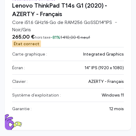
Lenovo ThinkPad T14s G1 (2020) •
AZERTY - Français
Core i5
1.6
GHz
16
Go de RAM
256
Go
SSD
14
"
IPS
Noir/Gris
265,00 €
-
81%
1 410,00 €
neuf
hors taxe
État correct
Carte graphique :
Integrated Graphics
Écran :
14" IPS (1920 x 1080)
Clavier :
AZERTY - Français
Système d’exploitation :
Windows 11
Garantie :
12 mois