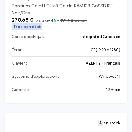
Pentium Gold
1.1
GHz
8
Go de RAM
128
Go
SSD
10
"
Noir/Gris
270,68 €
-
46%
499,00 €
neuf
hors taxe
Très bon état
Carte graphique :
Integrated Graphics
Écran :
10" (1920 x 1280)
Clavier :
AZERTY - Français
Système d’exploitation :
Windows 11
Garantie :
12 mois
4
en stock