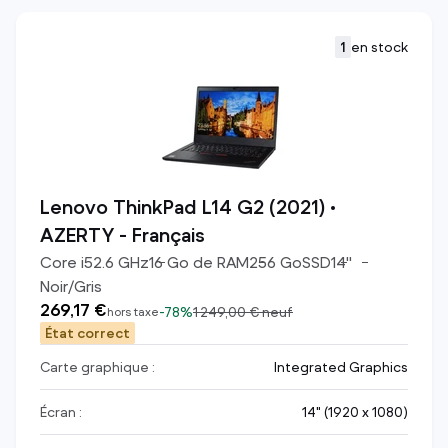
1
en stock
Lenovo ThinkPad L14 G2 (2021) •
AZERTY - Français
Core i5
2.6
GHz
16
Go de RAM
256
Go
SSD
14
"
Noir/Gris
269,17 €
-
78%
1 249,00 €
neuf
hors taxe
État correct
Carte graphique :
Integrated Graphics
Écran :
14" (1920 x 1080)