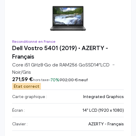
Reconditionné en France
Dell Vostro 5401 (2019) • AZERTY -
Français
Core i5
1
GHz
8
Go de RAM
256
Go
SSD
14
"
LCD
Noir/Gris
271,59 €
-
70%
902,00 €
neuf
hors taxe
État correct
Carte graphique :
Integrated Graphics
Écran :
14" LCD (1920 x 1080)
Clavier :
AZERTY - Français