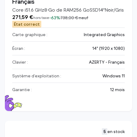
Français
Core i5
1.6
GHz
8
Go de RAM
256
Go
SSD
14
"
Noir/Gris
271,59 €
-
63%
738,00 €
neuf
hors taxe
État correct
Carte graphique :
Integrated Graphics
Écran :
14" (1920 x 1080)
Clavier :
AZERTY - Français
Système d’exploitation :
Windows 11
Garantie :
12 mois
5
en stock