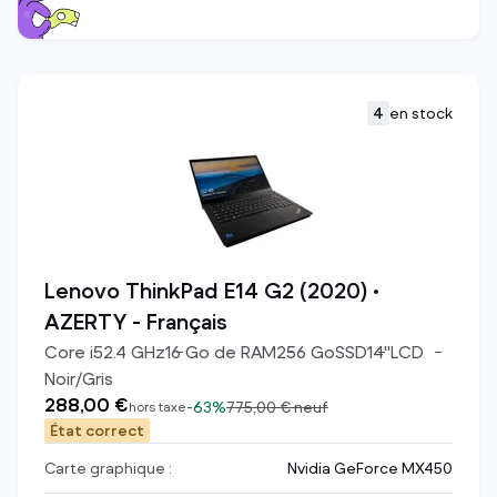
4
en stock
Lenovo ThinkPad E14 G2 (2020) •
AZERTY - Français
Core i5
2.4
GHz
16
Go de RAM
256
Go
SSD
14
"
LCD
Noir/Gris
288,00 €
-
63%
775,00 €
neuf
hors taxe
État correct
Carte graphique :
Nvidia GeForce MX450