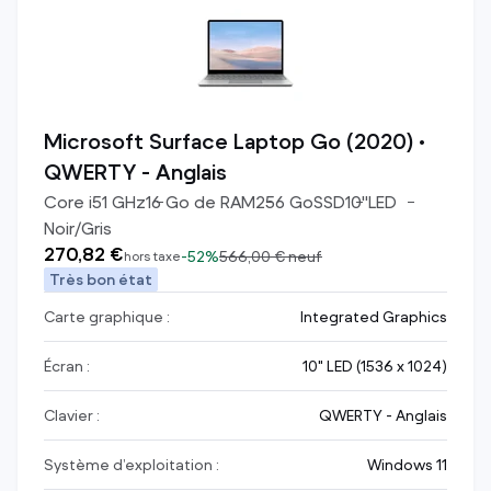
Microsoft Surface Laptop Go (2020) •
QWERTY - Anglais
Core i5
1
GHz
16
Go de RAM
256
Go
SSD
10
"
LED
Noir/Gris
270,82 €
-
52%
566,00 €
neuf
hors taxe
Très bon état
Carte graphique :
Integrated Graphics
Écran :
10" LED (1536 x 1024)
Clavier :
QWERTY - Anglais
Système d’exploitation :
Windows 11