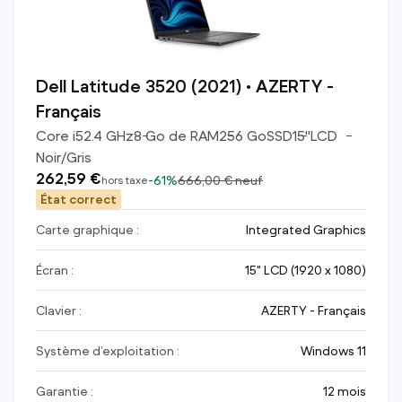
Dell Latitude 3520 (2021) • AZERTY -
Français
Core i5
2.4
GHz
8
Go de RAM
256
Go
SSD
15
"
LCD
Noir/Gris
262,59 €
-
61%
666,00 €
neuf
hors taxe
État correct
Carte graphique :
Integrated Graphics
Écran :
15" LCD (1920 x 1080)
Clavier :
AZERTY - Français
Système d’exploitation :
Windows 11
Garantie :
12 mois