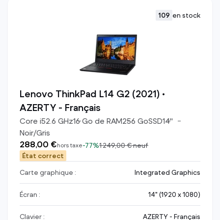
109
en stock
Lenovo ThinkPad L14 G2 (2021) •
AZERTY - Français
Core i5
2.6
GHz
16
Go de RAM
256
Go
SSD
14
"
Noir/Gris
288,00 €
-
77%
1 249,00 €
neuf
hors taxe
État correct
Carte graphique :
Integrated Graphics
Écran :
14" (1920 x 1080)
Clavier :
AZERTY - Français