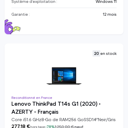
Système d’exploitation :
Windows 11
Garantie :
12 mois
20
en stock
Reconditionné en France
Lenovo ThinkPad T14s G1 (2020) •
AZERTY - Français
Core i5
1.6
GHz
8
Go de RAM
256
Go
SSD
14
"
Noir/Gris
277,18 €
-
78%
1 250,00 €
neuf
hors taxe