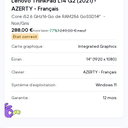
Lenovo ThinkPad L14 G2 (2021) •
AZERTY - Français
Core i5
2.6
GHz
16
Go de RAM
256
Go
SSD
14
"
Noir/Gris
288,00 €
-
77%
1 249,00 €
neuf
hors taxe
État correct
Carte graphique :
Integrated Graphics
Écran :
14" (1920 x 1080)
Clavier :
AZERTY - Français
Système d’exploitation :
Windows 11
Garantie :
12 mois