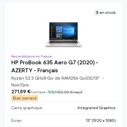
3
en stock
Reconditionné en France
HP ProBook 635 Aero G7 (2020) •
AZERTY - Français
Ryzen 5
2.3
GHz
8
Go de RAM
256
Go
SSD
13
"
Noir/Gris
271,59 €
-
76%
1 150,00 €
neuf
hors taxe
État correct
Carte graphique :
Integrated Graphics
Écran :
13" (1920 x 1080)