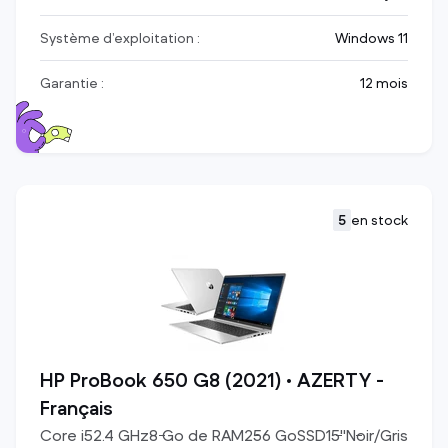
Système d’exploitation :
Windows 11
Garantie :
12 mois
5
en stock
HP ProBook 650 G8 (2021) • AZERTY -
Français
Core i5
2.4
GHz
8
Go de RAM
256
Go
SSD
15
"
Noir/Gris