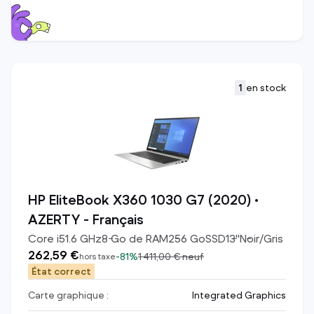
1
en stock
HP EliteBook X360 1030 G7 (2020) •
AZERTY - Français
Core i5
1.6
GHz
8
Go de RAM
256
Go
SSD
13
"
Noir/Gris
262,59 €
-
81%
1 411,00 €
neuf
hors taxe
État correct
Carte graphique :
Integrated Graphics