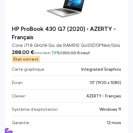
HP ProBook 430 G7 (2020) • AZERTY -
Français
Core i7
1.8
GHz
16
Go de RAM
512
Go
SSD
13
"
Noir/Gris
288,00 €
-
79%
1 350,00 €
neuf
hors taxe
État correct
Carte graphique :
Integrated Graphics
Écran :
13" (1920 x 1080)
Clavier :
AZERTY - Français
Système d’exploitation :
Windows 11
Garantie :
12 mois