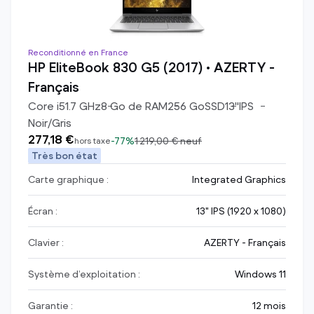
Reconditionné en France
HP EliteBook 830 G5 (2017) • AZERTY -
Français
Core i5
1.7
GHz
8
Go de RAM
256
Go
SSD
13
"
IPS
Noir/Gris
277,18 €
-
77%
1 219,00 €
neuf
hors taxe
Très bon état
Carte graphique :
Integrated Graphics
Écran :
13" IPS (1920 x 1080)
Clavier :
AZERTY - Français
Système d’exploitation :
Windows 11
Garantie :
12 mois