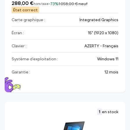
288,00 €
-
73%
1 058,00 €
neuf
hors taxe
État correct
Carte graphique :
Integrated Graphics
Écran :
15" (1920 x 1080)
Clavier :
AZERTY - Français
Système d’exploitation :
Windows 11
Garantie :
12 mois
1
en stock