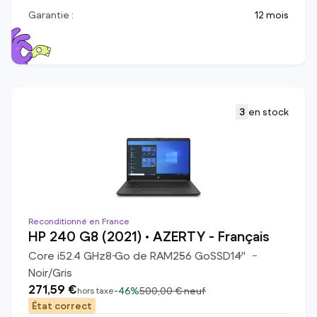
Garantie :
12 mois
3
en stock
Reconditionné en France
HP 240 G8 (2021) • AZERTY - Français
Core i5
2.4
GHz
8
Go de RAM
256
Go
SSD
14
"
Noir/Gris
271,59 €
-
46%
500,00 €
neuf
hors taxe
État correct