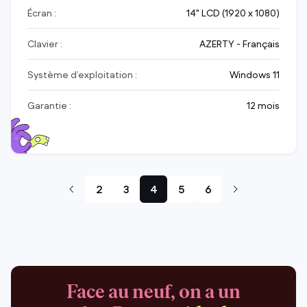
Écran :
14" LCD (1920 x 1080)
Clavier :
AZERTY - Français
Système d’exploitation :
Windows 11
Garantie :
12 mois
2
3
4
5
6
Face au neuf, on a un