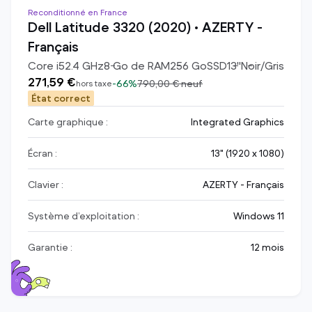
Reconditionné en France
Dell Latitude 3320 (2020) • AZERTY -
Français
Core i5
2.4
GHz
8
Go de RAM
256
Go
SSD
13
"
Noir/Gris
271,59 €
-
66%
790,00 €
neuf
hors taxe
État correct
Carte graphique :
Integrated Graphics
Écran :
13" (1920 x 1080)
Clavier :
AZERTY - Français
Système d’exploitation :
Windows 11
Garantie :
12 mois