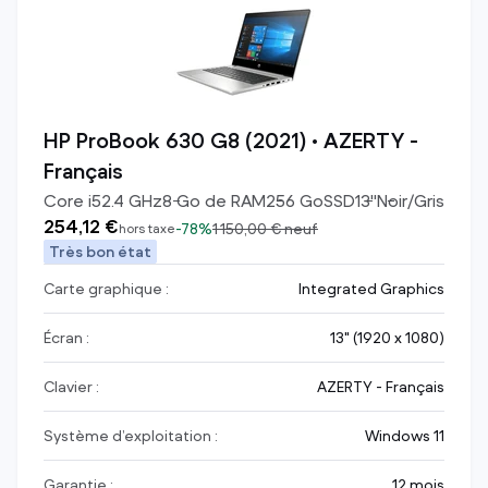
HP ProBook 630 G8 (2021) • AZERTY -
Français
Core i5
2.4
GHz
8
Go de RAM
256
Go
SSD
13
"
Noir/Gris
254,12 €
-
78%
1 150,00 €
neuf
hors taxe
Très bon état
Carte graphique :
Integrated Graphics
Écran :
13" (1920 x 1080)
Clavier :
AZERTY - Français
Système d’exploitation :
Windows 11
Garantie :
12 mois