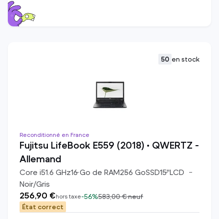
50
en stock
Reconditionné en France
Fujitsu LifeBook E559 (2018) • QWERTZ -
Allemand
Core i5
1.6
GHz
16
Go de RAM
256
Go
SSD
15
"
LCD
Noir/Gris
256,90 €
-
56%
583,00 €
neuf
hors taxe
État correct