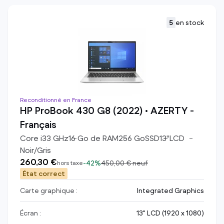
5
en stock
Reconditionné en France
HP ProBook 430 G8 (2022) • AZERTY -
Français
Core i3
3
GHz
16
Go de RAM
256
Go
SSD
13
"
LCD
Noir/Gris
260,30 €
-
42%
450,00 €
neuf
hors taxe
État correct
Carte graphique :
Integrated Graphics
Écran :
13" LCD (1920 x 1080)