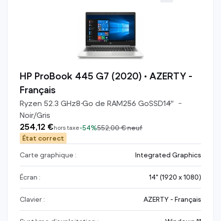
HP ProBook 445 G7 (2020) • AZERTY -
Français
Ryzen 5
2.3
GHz
8
Go de RAM
256
Go
SSD
14
"
Noir/Gris
254,12 €
-
54%
552,00 €
neuf
hors taxe
État correct
Carte graphique :
Integrated Graphics
Écran :
14" (1920 x 1080)
Clavier :
AZERTY - Français