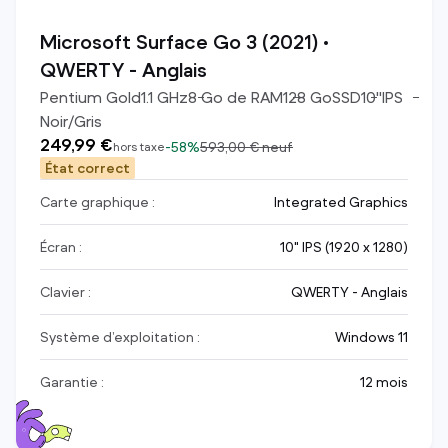
Microsoft Surface Go 3 (2021) •
QWERTY - Anglais
Pentium Gold
1.1
GHz
8
Go de RAM
128
Go
SSD
10
"
IPS
Noir/Gris
249,99 €
-
58%
593,00 €
neuf
hors taxe
État correct
Carte graphique :
Integrated Graphics
Écran :
10" IPS (1920 x 1280)
Clavier :
QWERTY - Anglais
Système d’exploitation :
Windows 11
Garantie :
12 mois