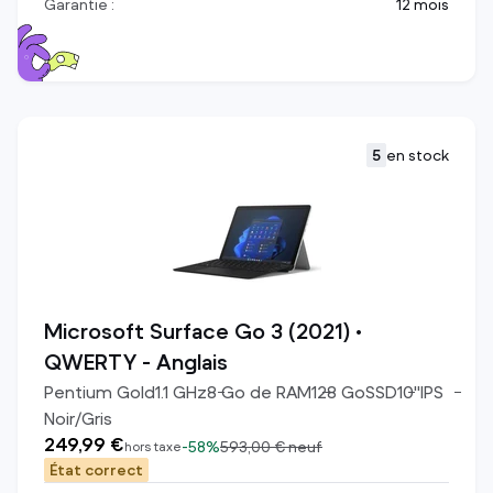
Garantie :
12 mois
5
en stock
Microsoft Surface Go 3 (2021) •
QWERTY - Anglais
Pentium Gold
1.1
GHz
8
Go de RAM
128
Go
SSD
10
"
IPS
Noir/Gris
249,99 €
-
58%
593,00 €
neuf
hors taxe
État correct