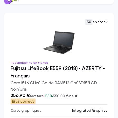
50
en stock
Reconditionné en France
Fujitsu LifeBook E559 (2018) • AZERTY -
Français
Core i5
1.6
GHz
8
Go de RAM
512
Go
SSD
15
"
LCD
Noir/Gris
256,90 €
-
53%
550,00 €
neuf
hors taxe
État correct
Carte graphique :
Integrated Graphics