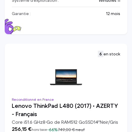
Système d’exploitation :
Windows 11
Garantie :
12 mois
6
en stock
Reconditionné en France
Lenovo ThinkPad L480 (2017) • AZERTY
- Français
Core i5
1.6
GHz
8
Go de RAM
512
Go
SSD
14
"
Noir/Gris
256,15 €
-
66%
749,00 €
neuf
hors taxe