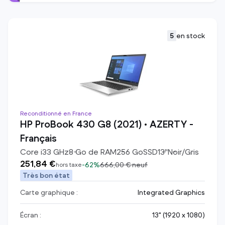
5
en stock
Reconditionné en France
HP ProBook 430 G8 (2021) • AZERTY -
Français
Core i3
3
GHz
8
Go de RAM
256
Go
SSD
13
"
Noir/Gris
251,84 €
-
62%
666,00 €
neuf
hors taxe
Très bon état
Carte graphique :
Integrated Graphics
Écran :
13" (1920 x 1080)