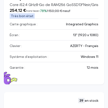
Core i5
2.4
GHz
8
Go de RAM
256
Go
SSD
13
"
Noir/Gris
254,12 €
-
78%
1 150,00 €
neuf
hors taxe
Très bon état
Carte graphique :
Integrated Graphics
Écran :
13" (1920 x 1080)
Clavier :
AZERTY - Français
Système d’exploitation :
Windows 11
Garantie :
12 mois
39
en stock