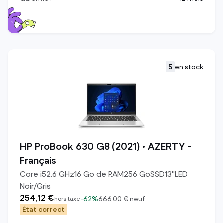
5
en stock
HP ProBook 630 G8 (2021) • AZERTY -
Français
Core i5
2.6
GHz
16
Go de RAM
256
Go
SSD
13
"
LED
Noir/Gris
254,12 €
-
62%
666,00 €
neuf
hors taxe
État correct