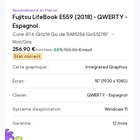
Reconditionné en France
Fujitsu LifeBook E559 (2018) • QWERTY -
Espagnol
Core i5
1.6
GHz
16
Go de RAM
256
Go
SSD
15
"
Noir/Gris
256,90 €
-
66%
750,00 €
neuf
hors taxe
État correct
Carte graphique :
Integrated Graphics
Écran :
15" (1920 x 1080)
Clavier :
QWERTY - Espagnol
Système d’exploitation :
Windows 11
Garantie :
12 mois