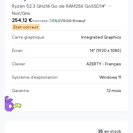
Ryzen 5
2.3
GHz
16
Go de RAM
256
Go
SSD
14
"
Noir/Gris
254,12 €
-
74%
979,00 €
neuf
hors taxe
État correct
Carte graphique :
Integrated Graphics
Écran :
14" (1920 x 1080)
Clavier :
AZERTY - Français
Système d’exploitation :
Windows 11
Garantie :
12 mois
25
en stock