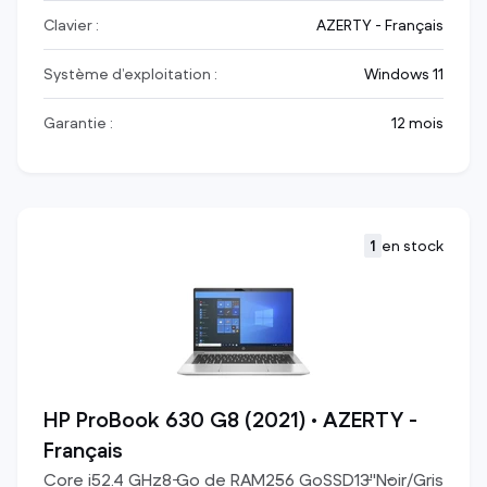
Clavier :
AZERTY - Français
Système d’exploitation :
Windows 11
Garantie :
12 mois
1
en stock
HP ProBook 630 G8 (2021) • AZERTY -
Français
Core i5
2.4
GHz
8
Go de RAM
256
Go
SSD
13
"
Noir/Gris