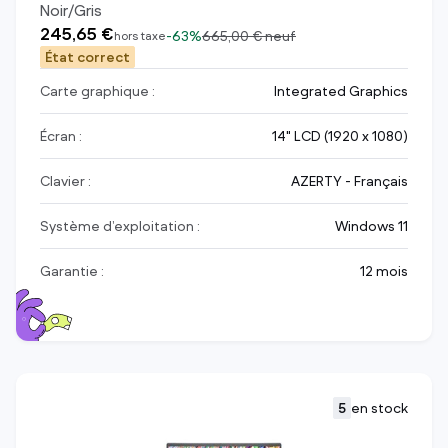
Noir/Gris
245,65 €
-
63%
665,00 €
neuf
hors taxe
État correct
Carte graphique :
Integrated Graphics
Écran :
14" LCD (1920 x 1080)
Clavier :
AZERTY - Français
Système d’exploitation :
Windows 11
Garantie :
12 mois
5
en stock