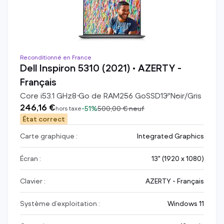
Reconditionné en France
Dell Inspiron 5310 (2021) • AZERTY -
Français
Core i5
3.1
GHz
8
Go de RAM
256
Go
SSD
13
"
Noir/Gris
246,16 €
-
51%
500,00 €
neuf
hors taxe
État correct
Carte graphique :
Integrated Graphics
Écran :
13" (1920 x 1080)
Clavier :
AZERTY - Français
Système d’exploitation :
Windows 11