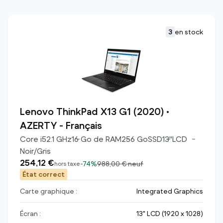
3
en stock
Lenovo ThinkPad X13 G1 (2020) •
AZERTY - Français
Core i5
2.1
GHz
16
Go de RAM
256
Go
SSD
13
"
LCD
Noir/Gris
254,12 €
-
74%
988,00 €
neuf
hors taxe
État correct
Carte graphique :
Integrated Graphics
Écran :
13" LCD (1920 x 1028)