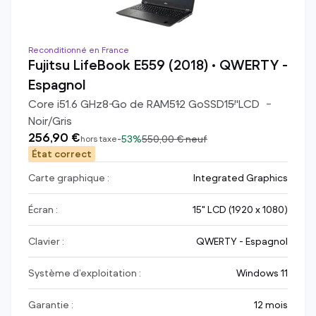
Reconditionné en France
Fujitsu LifeBook E559 (2018) • QWERTY -
Espagnol
Core i5
1.6
GHz
8
Go de RAM
512
Go
SSD
15
"
LCD
Noir/Gris
256,90 €
-
53%
550,00 €
neuf
hors taxe
État correct
Carte graphique :
Integrated Graphics
Écran :
15" LCD (1920 x 1080)
Clavier :
QWERTY - Espagnol
Système d’exploitation :
Windows 11
Garantie :
12 mois