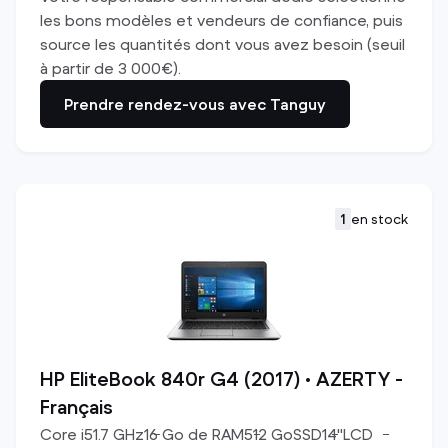
les bons modèles et vendeurs de confiance, puis
source les quantités dont vous avez besoin (seuil
à partir de 3 000€).
Prendre rendez-vous avec Tanguy
1
en stock
HP EliteBook 840r G4 (2017) • AZERTY -
Français
Core i5
1.7
GHz
16
Go de RAM
512
Go
SSD
14
"
LCD