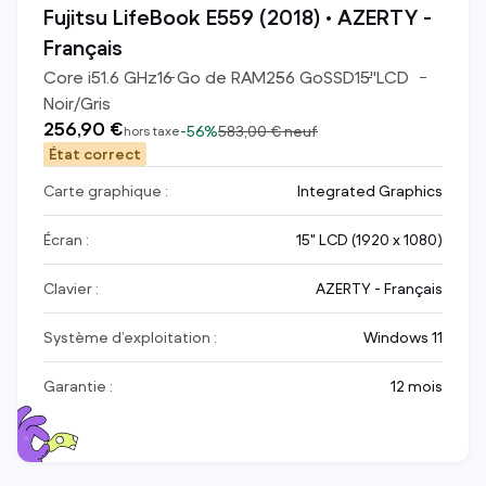
Fujitsu LifeBook E559 (2018) • AZERTY -
Français
Core i5
1.6
GHz
16
Go de RAM
256
Go
SSD
15
"
LCD
Noir/Gris
256,90 €
-
56%
583,00 €
neuf
hors taxe
État correct
Carte graphique :
Integrated Graphics
Écran :
15" LCD (1920 x 1080)
Clavier :
AZERTY - Français
Système d’exploitation :
Windows 11
Garantie :
12 mois