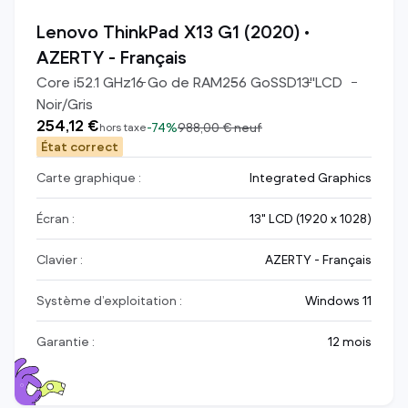
Lenovo ThinkPad X13 G1 (2020) •
AZERTY - Français
Core i5
2.1
GHz
16
Go de RAM
256
Go
SSD
13
"
LCD
Noir/Gris
254,12 €
-
74%
988,00 €
neuf
hors taxe
État correct
Carte graphique :
Integrated Graphics
Écran :
13" LCD (1920 x 1028)
Clavier :
AZERTY - Français
Système d’exploitation :
Windows 11
Garantie :
12 mois