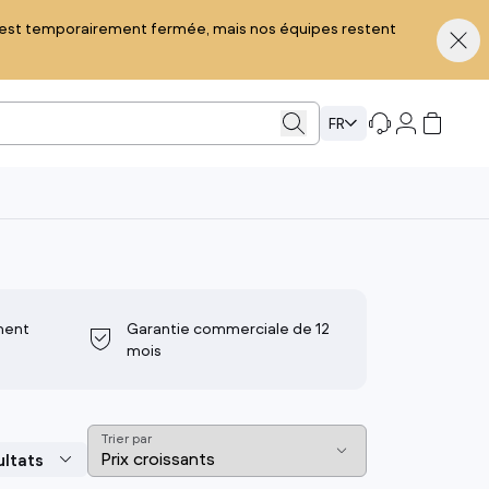
ue est temporairement fermée, mais nos équipes restent
FR
Ordinateurs portables
Ordinateurs de bureau
PC hybride 2 en 1
Unité centrale
ment
Garantie commerciale de 12
Notebook & Ultraportable
Ordinateur tout-en-un
mois
Chromebook
Ordinateur Gaming
PC portable professionnel
iMac
PC portable Gaming
Mac mini
Trier par
MacBook
Mac Pro
voir tout
voir tout