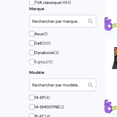
TVA classique
(
484
)
Marque
Rechercher par marque…
Asus
(
1
)
Dell
(
100
)
Dynabook
(
3
)
Fujitsu
(
15
)
HP
(
190
)
Modèle
Lenovo
(
163
)
Rechercher par modèle…
Microsoft
(
9
)
14-EP
(
4
)
Samsung
(
3
)
14-EM0017NE
(
2
)
15-FC
(
4
)