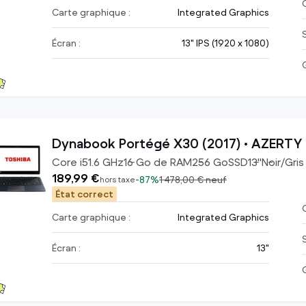
C
Carte graphique :
Integrated Graphics
Écran :
13" IPS (1920 x 1080)
Dynabook Portégé X30 (2017) • AZERTY -
Core i5
1.6
GHz
16
Go de RAM
256
Go
SSD
13
"
Noir/Gris
189,99 €
-
87%
1 478,00 €
neuf
hors taxe
État correct
C
Carte graphique :
Integrated Graphics
Écran :
13"