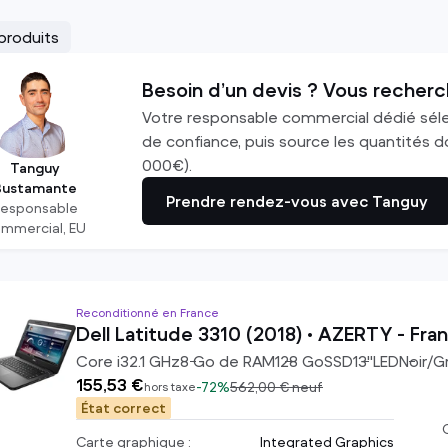
produits
Ecrans
Accessoires
Ecrans PC
Chargeurs d'ordinateur
Besoin d’un devis ? Vous recherc
Ecrans Apple
Souris
Votre responsable commercial dédié sél
TV
Claviers
de confiance, puis source les quantités do
000€).
voir tout
Casques
Tanguy
Bustamante
voir tout
Prendre rendez-vous avec Tanguy
Responsable
mmercial, EU
Reconditionné en France
Dell Latitude 3310 (2018) • AZERTY - Fran
Core i3
2.1
GHz
8
Go de RAM
128
Go
SSD
13
"
LED
Noir/Gr
155,53 €
-
72%
562,00 €
neuf
hors taxe
État correct
C
Carte graphique :
Integrated Graphics