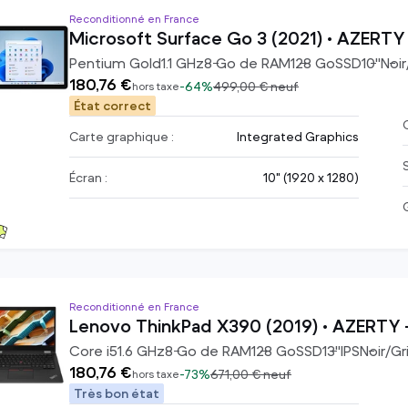
Reconditionné en France
Microsoft Surface Go 3 (2021) • AZERTY 
Pentium Gold
1.1
GHz
8
Go de RAM
128
Go
SSD
10
"
Noir
180,76 €
-
64%
499,00 €
neuf
hors taxe
État correct
C
Carte graphique :
Integrated Graphics
Écran :
10" (1920 x 1280)
Reconditionné en France
Lenovo ThinkPad X390 (2019) • AZERTY -
Core i5
1.6
GHz
8
Go de RAM
128
Go
SSD
13
"
IPS
Noir/Gr
180,76 €
-
73%
671,00 €
neuf
hors taxe
Très bon état