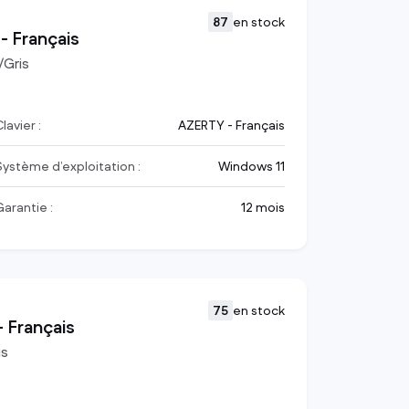
87
en stock
- Français
/Gris
lavier :
AZERTY - Français
Système d’exploitation :
Windows 11
Garantie :
12 mois
75
en stock
 Français
is