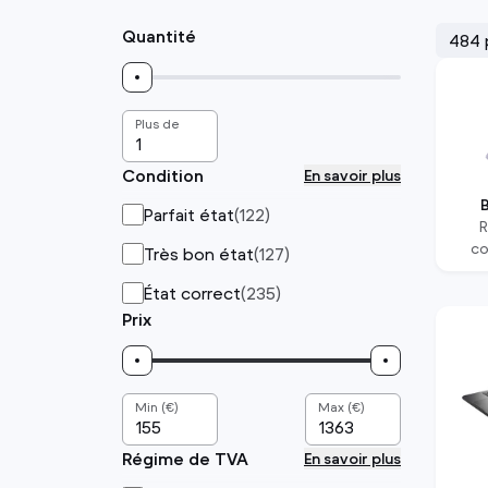
Quantité
484 
Plus de
Condition
En savoir plus
Parfait état
(
122
)
co
Très bon état
(
127
)
État correct
(
235
)
Prix
Min (€)
Max (€)
Régime de TVA
En savoir plus