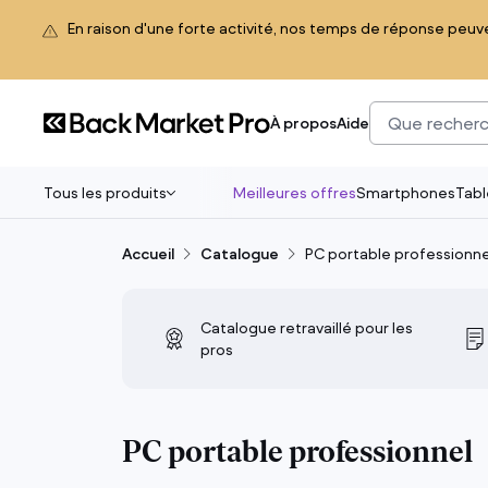
En raison d'une forte activité, nos temps de réponse peuv
À propos
Aide
Tous les produits
Meilleures offres
Smartphones
Tabl
Accueil
Catalogue
PC portable professionne
Tous les produits
Back Market Pro a sélectionné le top du
reconditionné pour vos équipes. Des
Catalogue retravaillé pour les
appareils 100% fonctionnels avec jusqu’à
pros
90% d’émissions de CO₂ en moins que le
neuf.
PC portable professionnel