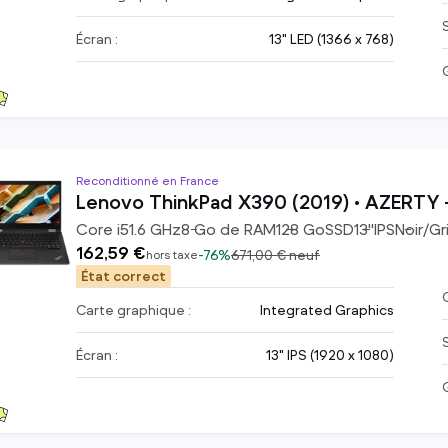
Écran :
13" LED (1366 x 768)
Reconditionné en France
Lenovo ThinkPad X390 (2019) • AZERTY -
Core i5
1.6
GHz
8
Go de RAM
128
Go
SSD
13
"
IPS
Noir/Gr
162,59 €
-
76%
671,00 €
neuf
hors taxe
État correct
C
Carte graphique :
Integrated Graphics
Écran :
13" IPS (1920 x 1080)