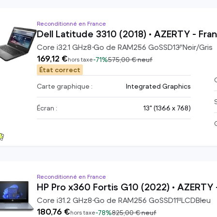
Reconditionné en France
Dell Latitude 3310 (2018) • AZERTY - Fran
Core i3
2.1
GHz
8
Go de RAM
256
Go
SSD
13
"
Noir/Gris
169,12 €
-
71%
575,00 €
neuf
hors taxe
État correct
C
Carte graphique :
Integrated Graphics
Écran :
13" (1366 x 768)
Reconditionné en France
HP Pro x360 Fortis G10 (2022) • AZERTY -
Core i3
1.2
GHz
8
Go de RAM
256
Go
SSD
11
"
LCD
Bleu
180,76 €
-
78%
825,00 €
neuf
hors taxe