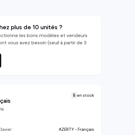
Autres
voir tout
hez plus de 10 unités ?
ectionne les bons modèles et vendeurs
nt vous avez besoin (seuil à partir de 3
5
en stock
çais
is
lavier :
AZERTY - Français