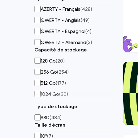
Dell Latitude 7490
(
3
)
Noir/Gris
(
434
)
AZERTY - Français
(
428
)
Dragonfly G4
(
1
)
QWERTY - Anglais
(
49
)
Elite x360 830 G11
(
2
)
QWERTY - Espagnol
(
4
)
EliteBook 1040 G11
(
1
)
QWERTZ - Allemand
(
3
)
Capacité de stockage
EliteBook 630 G10
(
1
)
EliteBook 640 G10
128 Go
(
20
)
(
12
)
EliteBook 650 G10
256 Go
(
254
)
(
1
)
EliteBook 8 Flip G1I
512 Go
(
177
)
(
1
)
EliteBook 830 G11
1024 Go
(
30
)
(
1
)
EliteBook 830 G5
2048 Go
(
3
)
(
2
)
Type de stockage
EliteBook 830 G8
(
1
)
SSD
(
484
)
Taille d’écran
EliteBook 830 G9
(
1
)
10"
(
7
)