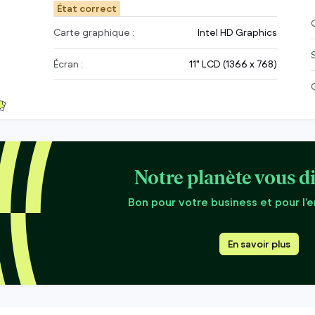
État correct
C
Carte graphique :
Intel HD Graphics
Écran :
11" LCD (1366 x 768)
Notre planète vous di
Bon pour votre business et pour l’
En savoir plus