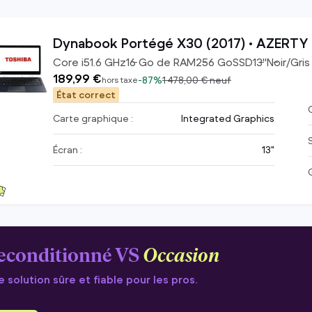
Dynabook Portégé X30 (2017) • AZERTY -
Core i5
1.6
GHz
16
Go de RAM
256
Go
SSD
13
"
Noir/Gris
189,99 €
-
87%
1 478,00 €
neuf
hors taxe
État correct
C
Carte graphique :
Integrated Graphics
Écran :
13"
econditionné VS
Occasion
 solution sûre et fiable pour les pros.