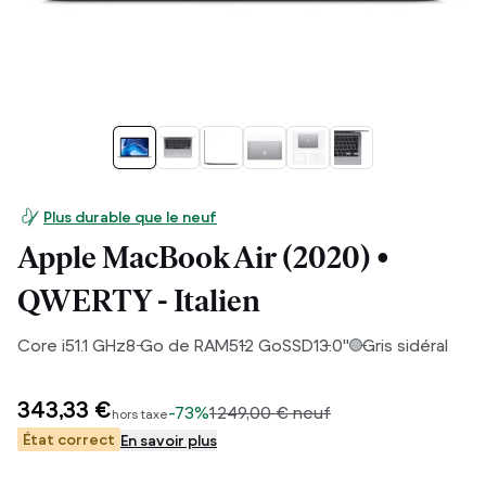
Plus durable que le neuf
Apple MacBook Air (2020) •
QWERTY - Italien
Core i5
1.1
GHz
8
Go de RAM
512
Go
SSD
13.0
"
Gris sidéral
343,33 €
-
73%
1 249,00 €
neuf
hors taxe
État correct
En savoir plus