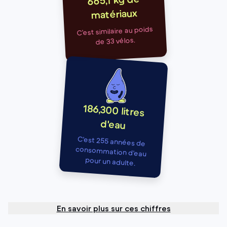
665,1 kg de
matériaux
C’est similaire au poids
de 33 vélos.
186,300 litres
d'eau
C’est 255 années de
consommation d’eau
pour un adulte.
En savoir plus sur ces chiffres