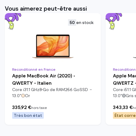
Vous aimerez peut-être aussi
50
en stock
Reconditionné en France
Reconditionn
Apple MacBook Air (2020) •
Apple Mac
QWERTY - Italien
QWERTZ -
Core i3
1.1
GHz
8
Go de RAM
256
Go
SSD
Core i5
1.1
G
13.0
"
Or
13.0
"
Gris 
335,92 €
343,33 €
hors taxe
h
Très bon état
État corr