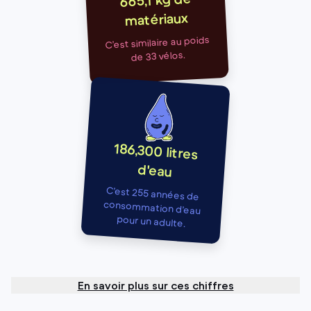
665,1 kg de
matériaux
C’est similaire au poids
de 33 vélos.
186,300 litres
d'eau
C’est 255 années de
consommation d’eau
pour un adulte.
En savoir plus sur ces chiffres