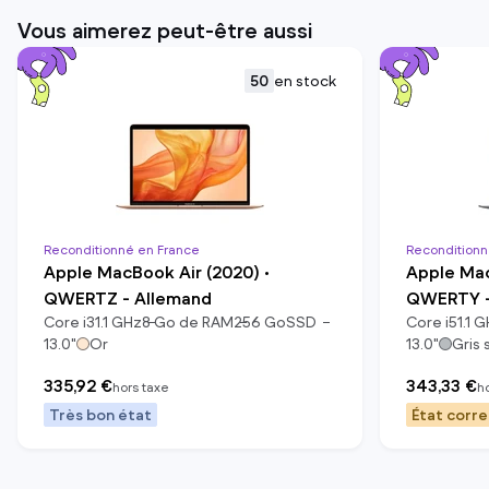
Vous aimerez peut-être aussi
50
en stock
Reconditionné en France
Reconditionn
Apple MacBook Air (2020) •
Apple Mac
QWERTZ - Allemand
QWERTY - 
Core i3
1.1
GHz
8
Go de RAM
256
Go
SSD
Core i5
1.1
G
13.0
"
Or
13.0
"
Gris 
335,92 €
343,33 €
hors taxe
h
Très bon état
État corr