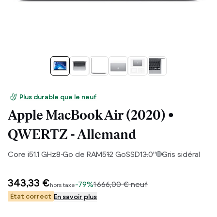
Plus durable que le neuf
Apple MacBook Air (2020) •
QWERTZ - Allemand
Core i5
1.1
GHz
8
Go de RAM
512
Go
SSD
13.0
"
Gris sidéral
343,33 €
-
79%
1 666,00 €
neuf
hors taxe
État correct
En savoir plus